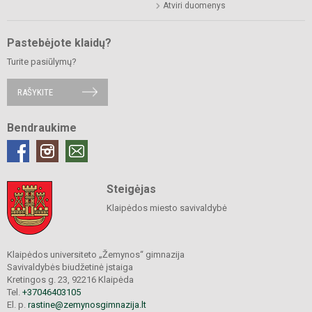
Atviri duomenys
Pastebėjote klaidų?
Turite pasiūlymų?
RAŠYKITE
Bendraukime
Steigėjas
Klaipėdos miesto savivaldybė
Klaipėdos universiteto „Žemynos“ gimnazija
Savivaldybės biudžetinė įstaiga
Kretingos g. 23, 92216 Klaipėda
Tel.
+37046403105
El. p.
rastine@zemynosgimnazija.lt