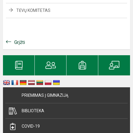
TĖVŲ KOMITETAS
Grįžti
PRIĖMIMAS Į GIMNAZIJĄ
BIBLIOTEKA
COVID-19