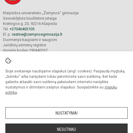
Klaipėdos universiteto „Žemynos“ gimnazija
Savivaldybės biudžetinė įstaiga
Kretingos g. 23, 92216 Klaipėda
Tel.
+37046403105
El. p.
rastine@zemynosgimnazija.lt
Duomenys kaupiami ir saugomi
Juridinių asmenų registre
Įmonės kodas 190440267
Šioje svetainėje naudojame slapukus (angl. cookies). Paspaudę mygtuką
© 2022. Klaipėdos universiteto „Žemynos“ gimnazija. Visos teisės saugomos.
Kopijuoti turinį be raštiško gimnazijos sutikimo griežtai draudžiama.
„Sutinku“ arba naršydami toliau patvirtinsite savo sutikimą. Bet kada
galėsite atšaukti savo sutikimą pakeisdami interneto naršyklės
Prieinamumo paraiška
Slapukų valdymas
nustatymus ir ištrindami įrašytus slapukus. Susipažinkite su
slapukų
politika
.
Sumanus būdas atnaujinti
mokyklos interneto
svetainę
NUSTATYMAI
NESUTINKU