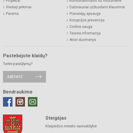
Projektai
Konsultavimasis su visuomene
Viešieji pirkimai
Dažniausiai užduodami klausimai
Parama
Pranešėjų apsauga
Korupcijos prevencija
Civilinė sauga
Teisinė informacija
Atviri duomenys
Pastebėjote klaidų?
Turite pasiūlymų?
RAŠYKITE
Bendraukime
Steigėjas
Klaipėdos miesto savivaldybė