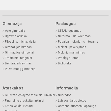
Gimnazija
Paslaugos
Apie gimnaziją
STEAM ugdymas
Ugdymo aplinka
Neformalusis švietimas
Filosofija, misija, vizija
Pagalba mokiniams ir tėvams
Gimnazijos himnas
Mokinių pavėžėjimas
Gimnazijos simboliai
Mokinių maitinimas
Tradiciniai renginiai
Patalpų nuoma
Bendradarbiavimas
Biblioteka
Priėmimas į gimnaziją
Ataskaitos
Informacija
Biudžeto vykdymo ataskaitų rinkiniai
Nuorodos
Finansinių ataskaitų rinkiniai
Laisvos darbo vietos
Lėšos veiklai viešinti
Asmens duomenų apsauga