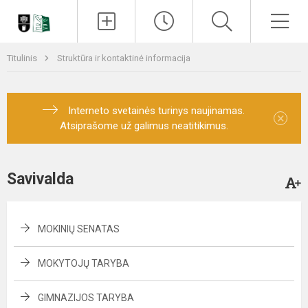
Paieška
Men
Titulinis
Struktūra ir kontaktinė informacija
Interneto svetainės turinys naujinamas.
×
Atsiprašome už galimus neatitikimus.
Savivalda
MOKINIŲ SENATAS
MOKYTOJŲ TARYBA
GIMNAZIJOS TARYBA