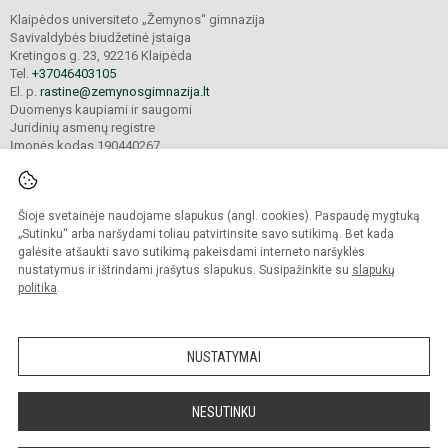
Klaipėdos universiteto „Žemynos“ gimnazija
Savivaldybės biudžetinė įstaiga
Kretingos g. 23, 92216 Klaipėda
Tel.
+37046403105
El. p.
rastine@zemynosgimnazija.lt
Duomenys kaupiami ir saugomi
Juridinių asmenų registre
Įmonės kodas 190440267
Šioje svetainėje naudojame slapukus (angl. cookies). Paspaudę mygtuką
© 2022. Klaipėdos universiteto „Žemynos“ gimnazija. Visos teisės saugomos.
Kopijuoti turinį be raštiško gimnazijos sutikimo griežtai draudžiama.
„Sutinku“ arba naršydami toliau patvirtinsite savo sutikimą. Bet kada
galėsite atšaukti savo sutikimą pakeisdami interneto naršyklės
Prieinamumo paraiška
Slapukų valdymas
nustatymus ir ištrindami įrašytus slapukus. Susipažinkite su
slapukų
politika
.
Sumanus būdas atnaujinti
mokyklos interneto
svetainę
NUSTATYMAI
NESUTINKU