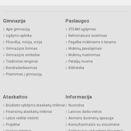
Gimnazija
Paslaugos
Apie gimnaziją
STEAM ugdymas
Ugdymo aplinka
Neformalusis švietimas
Filosofija, misija, vizija
Pagalba mokiniams ir tėvams
Gimnazijos himnas
Mokinių pavėžėjimas
Gimnazijos simboliai
Mokinių maitinimas
Tradiciniai renginiai
Patalpų nuoma
Bendradarbiavimas
Biblioteka
Priėmimas į gimnaziją
Ataskaitos
Informacija
Biudžeto vykdymo ataskaitų rinkiniai
Nuorodos
Finansinių ataskaitų rinkiniai
Laisvos darbo vietos
Lėšos veiklai viešinti
Asmens duomenų apsauga
Projektai
Konsultavimasis su visuomene
Viešieji pirkimai
Dažniausiai užduodami klausimai