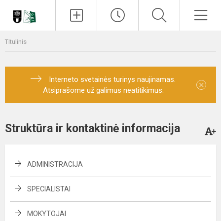
Paieška
Men
Titulinis
Interneto svetainės turinys naujinamas.
×
Atsiprašome už galimus neatitikimus.
Struktūra ir kontaktinė informacija
ADMINISTRACIJA
SPECIALISTAI
MOKYTOJAI