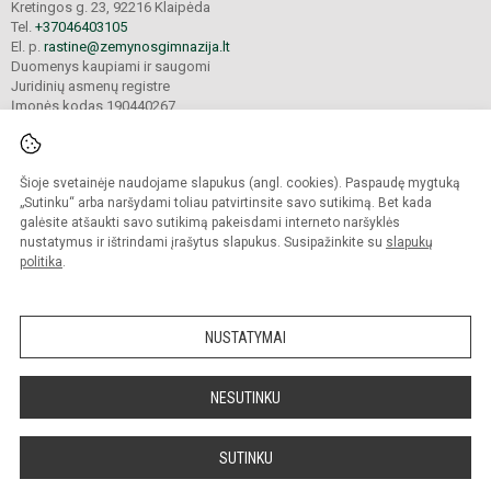
Kretingos g. 23, 92216 Klaipėda
Tel.
+37046403105
El. p.
rastine@zemynosgimnazija.lt
Duomenys kaupiami ir saugomi
Juridinių asmenų registre
Įmonės kodas 190440267
Šioje svetainėje naudojame slapukus (angl. cookies). Paspaudę mygtuką
© 2022. Klaipėdos universiteto „Žemynos“ gimnazija. Visos teisės saugomos.
Kopijuoti turinį be raštiško gimnazijos sutikimo griežtai draudžiama.
„Sutinku“ arba naršydami toliau patvirtinsite savo sutikimą. Bet kada
galėsite atšaukti savo sutikimą pakeisdami interneto naršyklės
Prieinamumo paraiška
Slapukų valdymas
nustatymus ir ištrindami įrašytus slapukus. Susipažinkite su
slapukų
politika
.
Sumanus būdas atnaujinti
mokyklos interneto
svetainę
NUSTATYMAI
NESUTINKU
SUTINKU