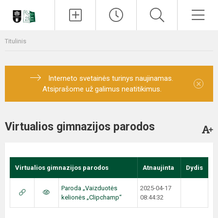
Paieška
Men
Titulinis
Interneto svetainės turinys naujinamas.
×
Atsiprašome už galimus neatitikimus.
Virtualios gimnazijos parodos
Virtualios gimnazijos parodos
Atnaujinta
Dydis
Paroda „Vaizduotės
2025-04-17
kelionės „Clipchamp“
08:44:32