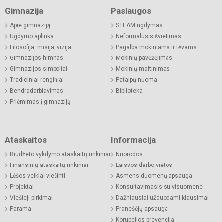
Gimnazija
Paslaugos
Apie gimnaziją
STEAM ugdymas
Ugdymo aplinka
Neformalusis švietimas
Filosofija, misija, vizija
Pagalba mokiniams ir tėvams
Gimnazijos himnas
Mokinių pavėžėjimas
Gimnazijos simboliai
Mokinių maitinimas
Tradiciniai renginiai
Patalpų nuoma
Bendradarbiavimas
Biblioteka
Priėmimas į gimnaziją
Ataskaitos
Informacija
Biudžeto vykdymo ataskaitų rinkiniai
Nuorodos
Finansinių ataskaitų rinkiniai
Laisvos darbo vietos
Lėšos veiklai viešinti
Asmens duomenų apsauga
Projektai
Konsultavimasis su visuomene
Viešieji pirkimai
Dažniausiai užduodami klausimai
Parama
Pranešėjų apsauga
Korupcijos prevencija