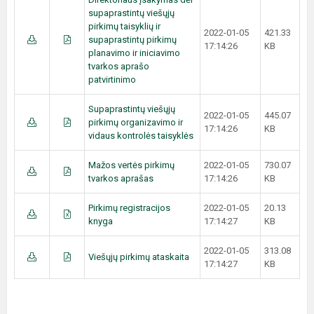
supaprastintų viešųjų
pirkimų taisyklių ir
2022-01-05
421.33
supaprastintų pirkimų
17:14:26
KB
planavimo ir iniciavimo
tvarkos aprašo
patvirtinimo
Supaprastintų viešųjų
2022-01-05
445.07
pirkimų organizavimo ir
17:14:26
KB
vidaus kontrolės taisyklės
Mažos vertės pirkimų
2022-01-05
730.07
tvarkos aprašas
17:14:26
KB
Pirkimų registracijos
2022-01-05
20.13
knyga
17:14:27
KB
2022-01-05
313.08
Viešųjų pirkimų ataskaita
17:14:27
KB