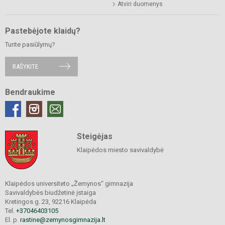
Atviri duomenys
Pastebėjote klaidų?
Turite pasiūlymų?
RAŠYKITE
Bendraukime
Steigėjas
Klaipėdos miesto savivaldybė
Klaipėdos universiteto „Žemynos“ gimnazija
Savivaldybės biudžetinė įstaiga
Kretingos g. 23, 92216 Klaipėda
Tel.
+37046403105
El. p.
rastine@zemynosgimnazija.lt