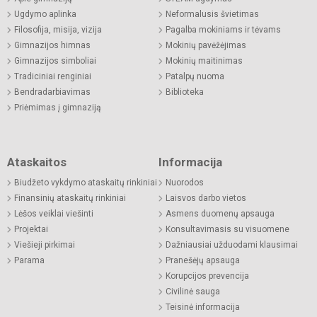
Ugdymo aplinka
Neformalusis švietimas
Filosofija, misija, vizija
Pagalba mokiniams ir tėvams
Gimnazijos himnas
Mokinių pavėžėjimas
Gimnazijos simboliai
Mokinių maitinimas
Tradiciniai renginiai
Patalpų nuoma
Bendradarbiavimas
Biblioteka
Priėmimas į gimnaziją
Ataskaitos
Informacija
Biudžeto vykdymo ataskaitų rinkiniai
Nuorodos
Finansinių ataskaitų rinkiniai
Laisvos darbo vietos
Lėšos veiklai viešinti
Asmens duomenų apsauga
Projektai
Konsultavimasis su visuomene
Viešieji pirkimai
Dažniausiai užduodami klausimai
Parama
Pranešėjų apsauga
Korupcijos prevencija
Civilinė sauga
Teisinė informacija