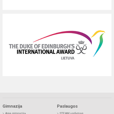
Gimnazija
Paslaugos
Apie gimnaziją
STEAM ugdymas