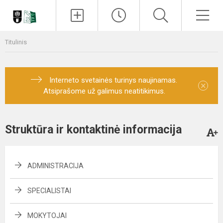
Paieška
Men
Titulinis
Interneto svetainės turinys naujinamas.
×
Atsiprašome už galimus neatitikimus.
Struktūra ir kontaktinė informacija
ADMINISTRACIJA
SPECIALISTAI
MOKYTOJAI