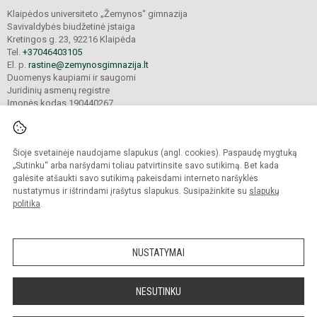
Klaipėdos universiteto „Žemynos“ gimnazija
Savivaldybės biudžetinė įstaiga
Kretingos g. 23, 92216 Klaipėda
Tel.
+37046403105
El. p.
rastine@zemynosgimnazija.lt
Duomenys kaupiami ir saugomi
Juridinių asmenų registre
Įmonės kodas 190440267
Šioje svetainėje naudojame slapukus (angl. cookies). Paspaudę mygtuką
© 2022. Klaipėdos universiteto „Žemynos“ gimnazija. Visos teisės saugomos.
Kopijuoti turinį be raštiško gimnazijos sutikimo griežtai draudžiama.
„Sutinku“ arba naršydami toliau patvirtinsite savo sutikimą. Bet kada
galėsite atšaukti savo sutikimą pakeisdami interneto naršyklės
Prieinamumo paraiška
Slapukų valdymas
nustatymus ir ištrindami įrašytus slapukus. Susipažinkite su
slapukų
politika
.
Sumanus būdas atnaujinti
mokyklos interneto
svetainę
NUSTATYMAI
NESUTINKU