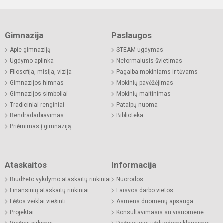
Gimnazija
Paslaugos
Apie gimnaziją
STEAM ugdymas
Ugdymo aplinka
Neformalusis švietimas
Filosofija, misija, vizija
Pagalba mokiniams ir tėvams
Gimnazijos himnas
Mokinių pavėžėjimas
Gimnazijos simboliai
Mokinių maitinimas
Tradiciniai renginiai
Patalpų nuoma
Bendradarbiavimas
Biblioteka
Priėmimas į gimnaziją
Ataskaitos
Informacija
Biudžeto vykdymo ataskaitų rinkiniai
Nuorodos
Finansinių ataskaitų rinkiniai
Laisvos darbo vietos
Lėšos veiklai viešinti
Asmens duomenų apsauga
Projektai
Konsultavimasis su visuomene
Viešieji pirkimai
Dažniausiai užduodami klausimai