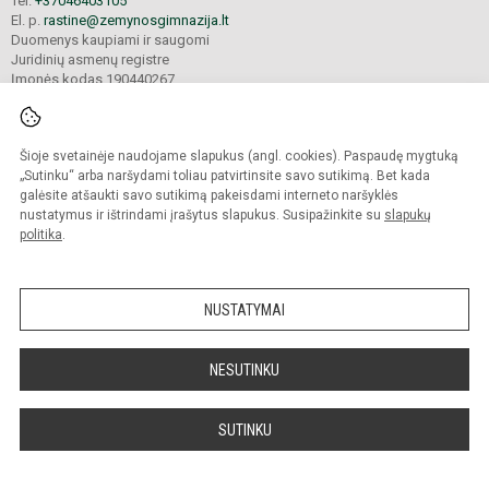
Tel.
+37046403105
El. p.
rastine@zemynosgimnazija.lt
Duomenys kaupiami ir saugomi
Juridinių asmenų registre
Įmonės kodas 190440267
Šioje svetainėje naudojame slapukus (angl. cookies). Paspaudę mygtuką
© 2022. Klaipėdos universiteto „Žemynos“ gimnazija. Visos teisės saugomos.
Kopijuoti turinį be raštiško gimnazijos sutikimo griežtai draudžiama.
„Sutinku“ arba naršydami toliau patvirtinsite savo sutikimą. Bet kada
galėsite atšaukti savo sutikimą pakeisdami interneto naršyklės
Prieinamumo paraiška
Slapukų valdymas
nustatymus ir ištrindami įrašytus slapukus. Susipažinkite su
slapukų
politika
.
Sumanus būdas atnaujinti
mokyklos interneto
svetainę
NUSTATYMAI
NESUTINKU
SUTINKU