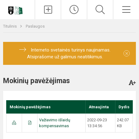
Paieška
Men
Titulinis
Paslaugos
Interneto svetainės turinys naujinamas.
×
Atsiprašome už galimus neatitikimus.
Mokinių pavėžėjimas
Mokinių pavėžėjimas
Atnaujinta
Dydis
Važiavimo išlaidų
2022-09-23
242.07
kompensavimas
13:34:56
KB