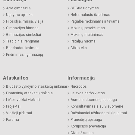
Apie gimnaziją
STEAM ugdymas
Ugdymo aplinka
Neformalusis švietimas
Filosofija, misija, vizija
Pagalba mokiniams ir tėvams
Gimnazijos himnas
Mokinių pavėžėjimas
Gimnazijos simboliai
Mokinių maitinimas
Tradiciniai renginiai
Patalpų nuoma
Bendradarbiavimas
Biblioteka
Priėmimas į gimnaziją
Ataskaitos
Informacija
Biudžeto vykdymo ataskaitų rinkiniai
Nuorodos
Finansinių ataskaitų rinkiniai
Laisvos darbo vietos
Lėšos veiklai viešinti
Asmens duomenų apsauga
Projektai
Konsultavimasis su visuomene
Viešieji pirkimai
Dažniausiai užduodami klausimai
Parama
Pranešėjų apsauga
Korupcijos prevencija
Civilinė sauga