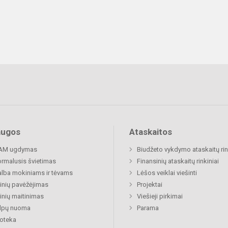
augos
Ataskaitos
AM ugdymas
Biudžeto vykdymo ataskaitų rin
rmalusis švietimas
Finansinių ataskaitų rinkiniai
lba mokiniams ir tėvams
Lėšos veiklai viešinti
nių pavėžėjimas
Projektai
nių maitinimas
Viešieji pirkimai
alpų nuoma
Parama
ioteka