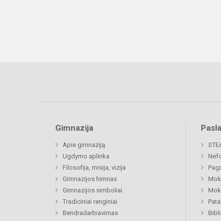
Gimnazija
Pasl
Apie gimnaziją
STE
Ugdymo aplinka
Nefo
Filosofija, misija, vizija
Paga
Gimnazijos himnas
Moki
Gimnazijos simboliai
Moki
Tradiciniai renginiai
Pat
Bendradarbiavimas
Bibl