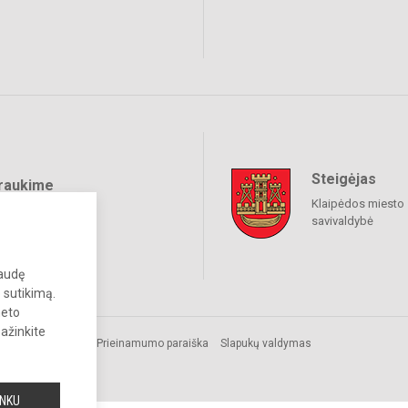
Steigėjas
raukime
Klaipėdos miesto
savivaldybė
paudę
 sutikimą.
neto
pažinkite
Prieinamumo paraiška
Slapukų valdymas
INKU