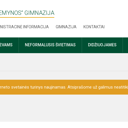
ŽEMYNOS“ GIMNAZIJA
NISTRACINĖ INFORMACIJA
GIMNAZIJA
KONTAKTAI
TĖVAMS
NEFORMALUSIS ŠVIETIMAS
DIDŽIUOJAMĖS
erneto svetainės turinys naujinamas. Atsiprašome už galimus neatitik
ės