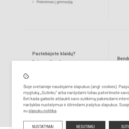
Priėmimas į gimnaziją
Pastebėjote klaidų?
Bend
Turite pasiūlymų?
RAŠYKITE
Šioje svetainėje naudojame slapukus (angl. cookies). Pas
mygtuką „Sutinku“ arba naršydami toliau patvirtinsite savo
Bet kada galėsite atšaukti savo sutikimą pakeisdami inter
naršyklės nustatymus ir ištrindami įrašytus slapukus. Susi
© 2022. Klaipėdos universiteto „Žemynos“ gimnazija. Visos teisės
su
slapukų politika
.
saugomos.
Kopijuoti turinį be raštiško gimnazijos sutikimo griežtai draudžiama.
NUSTATYMAI
NESUTINKU
SUT