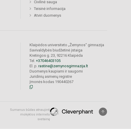
Civilinė sauga
Teisinė informacija
Atviri duomenys
Klaipėdos universiteto „Žemynos“ gimnazija
Savivaldybės biudžetinė įstaiga
Kretingos g. 23, 92216 Klaipėda
Tel.
+37046403105
El. p.
rastine@zemynosgimnazija.lt
Duomenys kaupiami ir saugomi
Juridinių asmenų registre
Įmonės kodas 190440267
Sumanus būdas atnaujinti
mokyklos interneto
svetainę