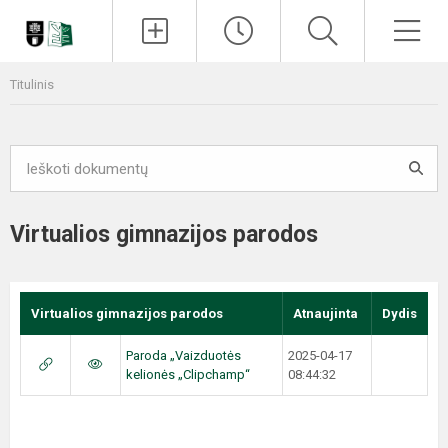
Paieška
Men
Titulinis
Virtualios gimnazijos parodos
Virtualios gimnazijos parodos
Atnaujinta
Dydis
Paroda „Vaizduotės
2025-04-17
kelionės „Clipchamp“
08:44:32