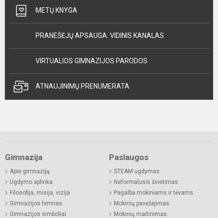
METŲ KNYGA
PRANEŠĖJŲ APSAUGA. VIDINIS KANALAS
VIRTUALIOS GIMNAZIJOS PARODOS
ATNAUJINIMŲ PRENUMERATA
Gimnazija
Paslaugos
Apie gimnaziją
STEAM ugdymas
Ugdymo aplinka
Neformalusis švietimas
Filosofija, misija, vizija
Pagalba mokiniams ir tėvams
Gimnazijos himnas
Mokinių pavėžėjimas
Gimnazijos simboliai
Mokinių maitinimas