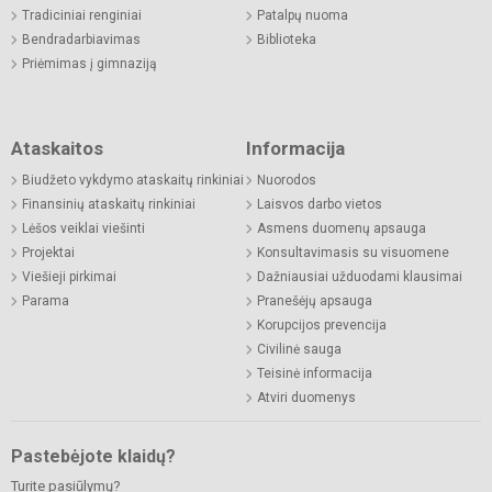
Tradiciniai renginiai
Patalpų nuoma
Bendradarbiavimas
Biblioteka
Priėmimas į gimnaziją
Ataskaitos
Informacija
Biudžeto vykdymo ataskaitų rinkiniai
Nuorodos
Finansinių ataskaitų rinkiniai
Laisvos darbo vietos
Lėšos veiklai viešinti
Asmens duomenų apsauga
Projektai
Konsultavimasis su visuomene
Viešieji pirkimai
Dažniausiai užduodami klausimai
Parama
Pranešėjų apsauga
Korupcijos prevencija
Civilinė sauga
Teisinė informacija
Atviri duomenys
Pastebėjote klaidų?
Turite pasiūlymų?