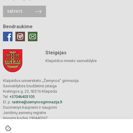
RAŠYKITE
Bendraukime
Steigėjas
Klaipėdos miesto savivaldybė
Klaipėdos universiteto „Žemynos“ gimnazija
Savivaldybės biudžetinė įstaiga
Kretingos g. 23, 92216 Klaipėda
Tel.
+37046403105
El. p.
rastine@zemynosgimnazija.lt
Duomenys kaupiami ir saugomi
Juridinių asmenų registre
Įmonės kodas 190440267