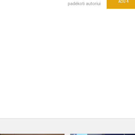
4
AČIŪ
padėkoti autoriui