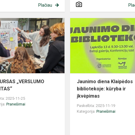
Plačiau
Pla
KONKURSAS
„VERSLUMO
SPRINTAS“
URSAS „VERSLUMO
Jaunimo diena Klaipėdos
NTAS“
bibliotekoje: kūryba ir
įkvėpimas
ta: 2025-11-25
ija:
Pranešimai
Paskelbta: 2025-11-19
Kategorija:
Pranešimai