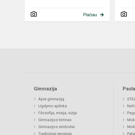
Plačiau
Gimnazija
Pasl
Apie gimnaziją
STE
Ugdymo aplinka
Nefo
Filosofija, misija, vizija
Paga
Gimnazijos himnas
Moki
Gimnazijos simboliai
Moki
Tradiciniai renginiai
Pat