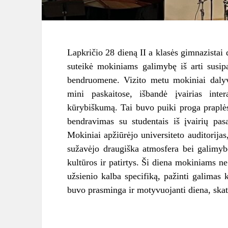
Lapkričio 28 dieną II a klasės gimnazistai 
suteikė mokiniams galimybę iš arti susipa
bendruomene. Vizito metu mokiniai dalyva
mini paskaitose, išbandė įvairias inte
kūrybiškumą. Tai buvo puiki proga praplės
bendravimas su studentais iš įvairių pasa
Mokiniai apžiūrėjo universiteto auditorija
sužavėjo draugiška atmosfera bei galimybė 
kultūros ir patirtys. Ši diena mokiniams ne 
užsienio kalba specifiką, pažinti galimas k
buvo prasminga ir motyvuojanti diena, skati