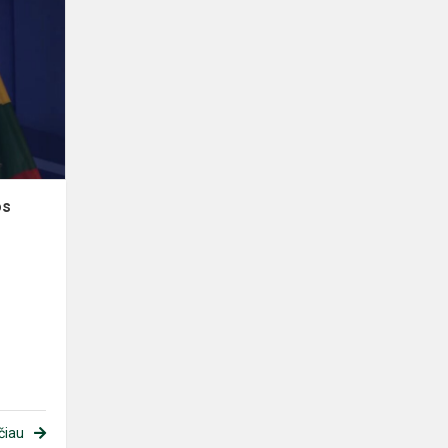
Išrinktas
naujas
gimnazijos
mokinių
prezidentas
os
čiau