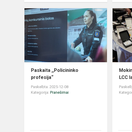
Paskaita
,,Policininko
profesija“
Paskaita ,,Policininko
Mokin
profesija“
LCC l
Paskelbta: 2025-12-08
Paskelb
Kategorija:
Pranešimai
Kategor