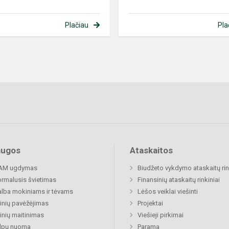
Plačiau
Pla
augos
Ataskaitos
AM ugdymas
Biudžeto vykdymo ataskaitų rin
rmalusis švietimas
Finansinių ataskaitų rinkiniai
lba mokiniams ir tėvams
Lėšos veiklai viešinti
nių pavėžėjimas
Projektai
nių maitinimas
Viešieji pirkimai
alpų nuoma
Parama