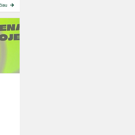
čiau
Jaunimo
diena
Klaipėdos
bibliotekoje:
kūryba
ir
įkvėpimas