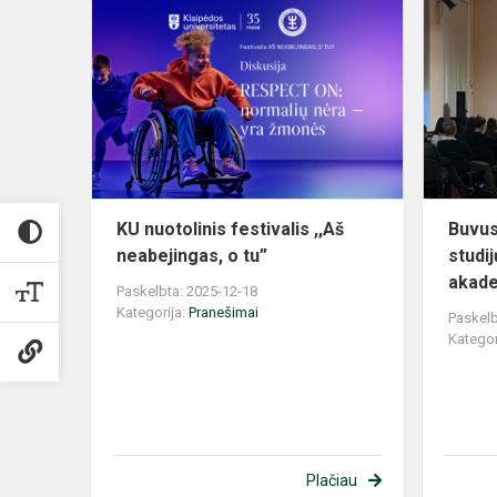
KU
nuotolinis
festivalis
,,Aš
neabejingas
o
tu”
KU nuotolinis festivalis ,,Aš
Buvus
neabejingas, o tu”
studi
akade
Paskelbta: 2025-12-18
Kategorija:
Pranešimai
Paskelb
Kategor
Plačiau