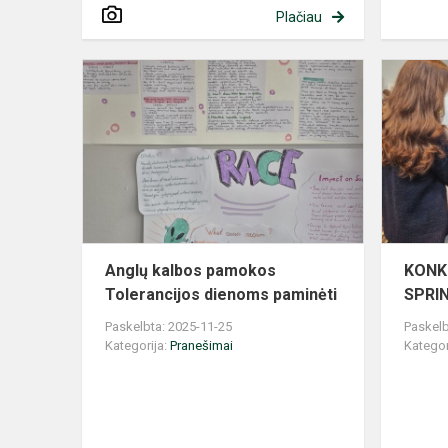
Plačiau
Anglų
kalbos
pamokos
Tolerancijos
dienoms
paminėti
Anglų kalbos pamokos
KONK
Tolerancijos dienoms paminėti
SPRI
Paskelbta: 2025-11-25
Paskelb
Kategorija:
Pranešimai
Kategor