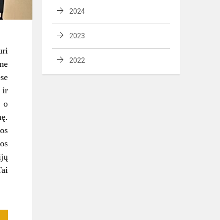
2024
2023
uri
2022
ine
ėse
ir
, o
mę.
uos
gos
ijų
Tai