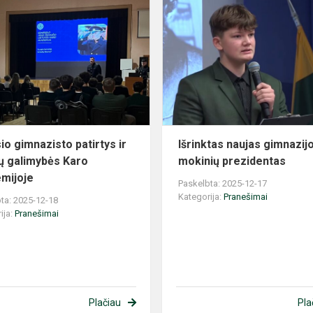
Buvusio
gimnazisto
patirtys
ir
,
studijų
galimybės
Karo
akade...
io gimnazisto patirtys ir
Išrinktas naujas gimnazij
jų galimybės Karo
mokinių prezidentas
mijoje
Paskelbta: 2025-12-17
Kategorija:
Pranešimai
ta: 2025-12-18
ija:
Pranešimai
Plačiau
Pla