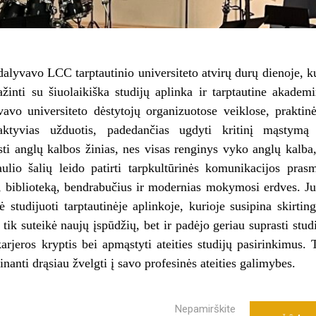
dalyvavo LCC tarptautinio universiteto atvirų durų dienoje, k
žinti su šiuolaikiška studijų aplinka ir tarptautine akadem
vo universiteto dėstytojų organizuotose veiklose, praktin
raktyvias užduotis, padedančias ugdyti kritinį mąstymą 
ti anglų kalbos žinias, nes visas renginys vyko anglų kalba
ulio šalių leido patirti tarpkultūrinės komunikacijos pras
s, biblioteką, bendrabučius ir modernias mokymosi erdves. J
studijuoti tarptautinėje aplinkoje, kurioje susipina skirtin
tik suteikė naujų įspūdžių, bet ir padėjo geriau suprasti stud
arjeros kryptis bei apmąstyti ateities studijų pasirinkimus. 
nanti drąsiau žvelgti į savo profesinės ateities galimybes.
Nepamirškite