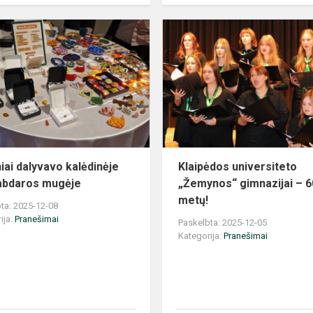
Mokiniai
dalyvavo
kalėdinėje
LCC
labdaros
mugėje
iai dalyvavo kalėdinėje
Klaipėdos universiteto
abdaros mugėje
„Žemynos“ gimnazijai – 6
metų!
ta: 2025-12-08
ija:
Pranešimai
Paskelbta: 2025-12-05
Kategorija:
Pranešimai