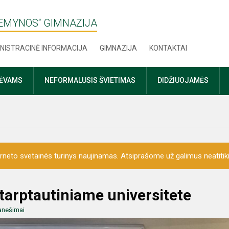
ŽEMYNOS“ GIMNAZIJA
NISTRACINĖ INFORMACIJA
GIMNAZIJA
KONTAKTAI
TĖVAMS
NEFORMALUSIS ŠVIETIMAS
DIDŽIUOJAMĖS
erneto svetainės turinys naujinamas. Atsiprašome už galimus neatitik
tarptautiniame universitete
anešimai