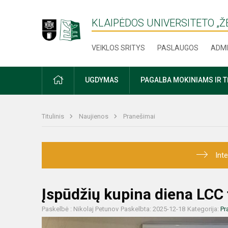
KLAIPĖDOS UNIVERSITETO „
VEIKLOS SRITYS
PASLAUGOS
ADMI
PRADŽIA
UGDYMAS
PAGALBA MOKINIAMS IR 
Titulinis
Naujienos
Pranešimai
Int
Įspūdžių kupina diena LCC 
Paskelbė : Nikolaj Petunov
Paskelbta: 2025-12-18
Kategorija:
Pr