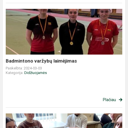
Badmintono
varžybų
laimėjimas
Badmintono varžybų laimėjimas
Paskelbta: 2024-03-03
Kategorija:
Didžiuojamės
Plačiau
Protų
mūšis