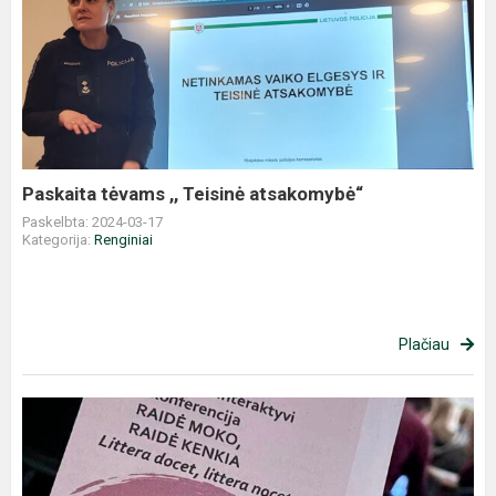
Paskaita
tėvams
,,
Teisinė
atsakomybė“
Paskaita tėvams ,, Teisinė atsakomybė“
Paskelbta: 2024-03-17
Kategorija:
Renginiai
Plačiau
Respublikinė
interaktyvi
konferencija
„Littera