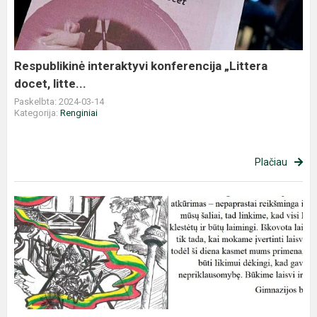
docet,
litte...
Respublikinė interaktyvi konferencija „Littera
docet, litte...
Paskelbta: 2024-03-14
Kategorija:
Renginiai
Plačiau
Sveikinimas
su
Kovo
11-
ąja