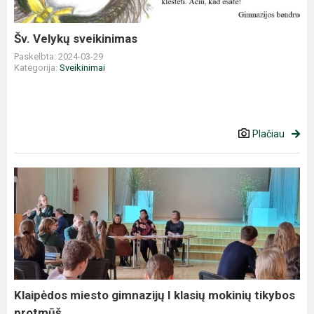
Šv. Velykų sveikinimas
Paskelbta: 2024-03-29
Kategorija:
Sveikinimai
Plačiau
Klaipėdos
miesto
gimnazijų
I
klasių
mokinių
tikybos
protmūš...
Klaipėdos miesto gimnazijų I klasių mokinių tikybos
protmūš...