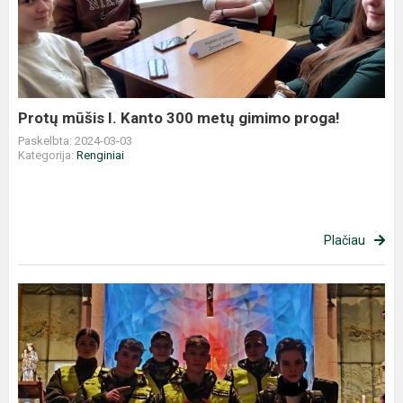
I.
Kanto
300
metų
gimimo
proga!
Protų mūšis I. Kanto 300 metų gimimo proga!
Paskelbta: 2024-03-03
Kategorija:
Renginiai
Plačiau
Naktis
su
šv.
Kazimieru