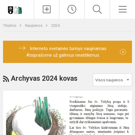
Paieška
Men
Titulinis
Naujienos
2024
Interneto svetainės turinys naujinamas.
×
Atsiprašome už galimus neatitikimus.
RSS
Archyvas 2024 kovas
Šv.
Velykų
sveikinimas