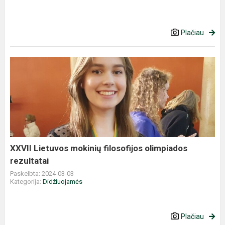
Plačiau
XXVII
Lietuvos
mokinių
filosofijos
olimpiados
rezultatai
XXVII Lietuvos mokinių filosofijos olimpiados
rezultatai
Paskelbta: 2024-03-03
Kategorija:
Didžiuojamės
Plačiau