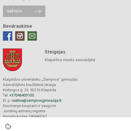
RAŠYKITE
Bendraukime
Steigėjas
Klaipėdos miesto savivaldybė
Klaipėdos universiteto „Žemynos“ gimnazija
Savivaldybės biudžetinė įstaiga
Kretingos g. 23, 92216 Klaipėda
Tel.
+37046403105
El. p.
rastine@zemynosgimnazija.lt
Duomenys kaupiami ir saugomi
Juridinių asmenų registre
Įmonės kodas 190440267