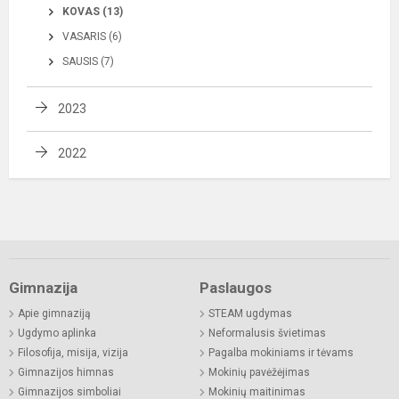
KOVAS (13)
VASARIS (6)
SAUSIS (7)
2023
2022
Gimnazija
Paslaugos
Apie gimnaziją
STEAM ugdymas
Ugdymo aplinka
Neformalusis švietimas
Filosofija, misija, vizija
Pagalba mokiniams ir tėvams
Gimnazijos himnas
Mokinių pavėžėjimas
Gimnazijos simboliai
Mokinių maitinimas