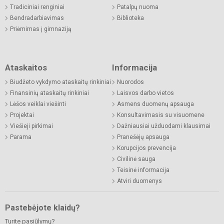
Tradiciniai renginiai
Patalpų nuoma
Bendradarbiavimas
Biblioteka
Priėmimas į gimnaziją
Ataskaitos
Informacija
Biudžeto vykdymo ataskaitų rinkiniai
Nuorodos
Finansinių ataskaitų rinkiniai
Laisvos darbo vietos
Lėšos veiklai viešinti
Asmens duomenų apsauga
Projektai
Konsultavimasis su visuomene
Viešieji pirkimai
Dažniausiai užduodami klausimai
Parama
Pranešėjų apsauga
Korupcijos prevencija
Civilinė sauga
Teisinė informacija
Atviri duomenys
Pastebėjote klaidų?
Turite pasiūlymų?