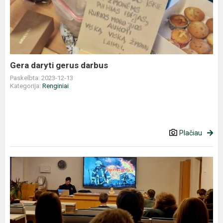
gerus
darbus
Gera daryti gerus darbus
Paskelbta: 2023-12-13
Kategorija:
Renginiai
Plačiau
Edukacija
-
paskaita
,,Pirotechnika:
saugumo
reikalavimai,...