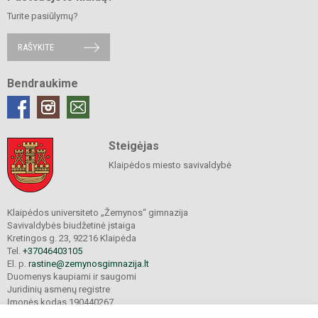
Turite pasiūlymų?
RAŠYKITE
Bendraukime
Steigėjas
Klaipėdos miesto savivaldybė
Klaipėdos universiteto „Žemynos“ gimnazija
Savivaldybės biudžetinė įstaiga
Kretingos g. 23, 92216 Klaipėda
Tel.
+37046403105
El. p.
rastine@zemynosgimnazija.lt
Duomenys kaupiami ir saugomi
Juridinių asmenų registre
Įmonės kodas 190440267