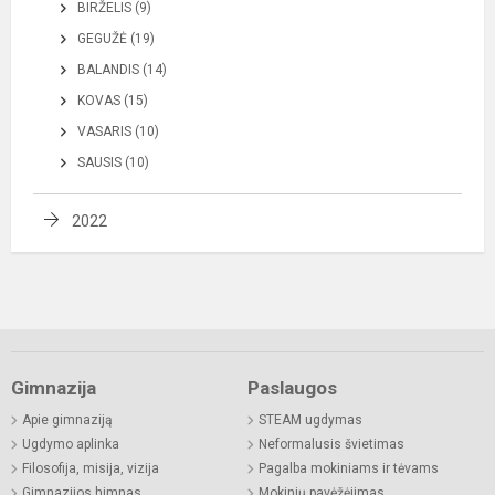
BIRŽELIS (9)
GEGUŽĖ (19)
BALANDIS (14)
KOVAS (15)
VASARIS (10)
SAUSIS (10)
2022
Gimnazija
Paslaugos
Apie gimnaziją
STEAM ugdymas
Ugdymo aplinka
Neformalusis švietimas
Filosofija, misija, vizija
Pagalba mokiniams ir tėvams
Gimnazijos himnas
Mokinių pavėžėjimas