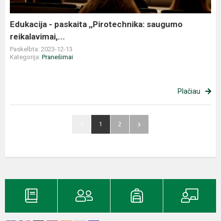
Edukacija - paskaita ,,Pirotechnika: saugumo
reikalavimai,...
Paskelbta: 2023-12-13
Kategorija:
Pranešimai
Plačiau
1
2