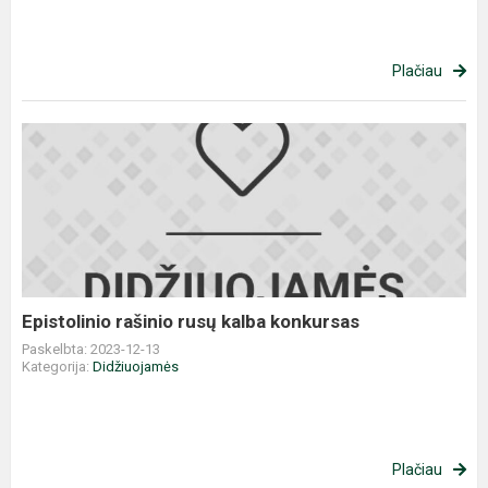
Plačiau
Epistolinio
rašinio
rusų
kalba
konkursas
Epistolinio rašinio rusų kalba konkursas
Paskelbta: 2023-12-13
Kategorija:
Didžiuojamės
Plačiau