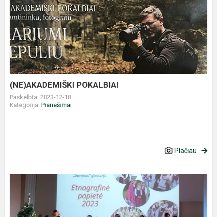
(NE)AKADEMIŠKI
POKALBIAI
(NE)AKADEMIŠKI POKALBIAI
Paskelbta: 2023-12-18
Kategorija:
Pranešimai
Plačiau
„Etnografinė
popietė“
2023
m.