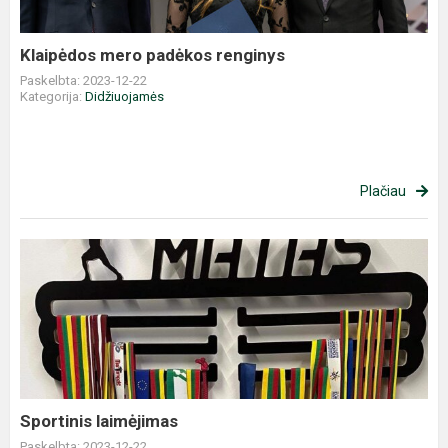
Klaipėdos mero padėkos renginys
Paskelbta: 2023-12-22
Kategorija:
Didžiuojamės
Plačiau
Sportinis
laimėjimas
Sportinis laimėjimas
Paskelbta: 2023-12-22