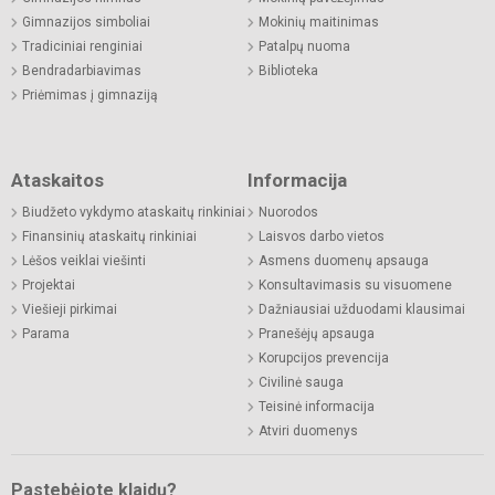
Gimnazijos simboliai
Mokinių maitinimas
Tradiciniai renginiai
Patalpų nuoma
Bendradarbiavimas
Biblioteka
Priėmimas į gimnaziją
Ataskaitos
Informacija
Biudžeto vykdymo ataskaitų rinkiniai
Nuorodos
Finansinių ataskaitų rinkiniai
Laisvos darbo vietos
Lėšos veiklai viešinti
Asmens duomenų apsauga
Projektai
Konsultavimasis su visuomene
Viešieji pirkimai
Dažniausiai užduodami klausimai
Parama
Pranešėjų apsauga
Korupcijos prevencija
Civilinė sauga
Teisinė informacija
Atviri duomenys
Pastebėjote klaidų?