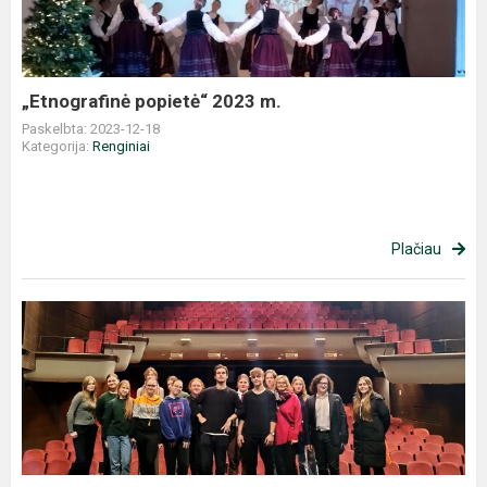
„Etnografinė popietė“ 2023 m.
Paskelbta: 2023-12-18
Kategorija:
Renginiai
Plačiau
Edukacija
„Pažink
teatrą
ir
jo
užkulisius“