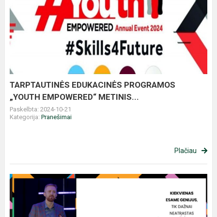
TARPTAUTINĖS
EDUKACINĖS
PROGRAMOS
„YOUTH
EMPOWERED“
METINIS...
TARPTAUTINĖS EDUKACINĖS PROGRAMOS
„YOUTH EMPOWERED“ METINIS...
Paskelbta: 2024-10-21
Kategorija:
Pranešimai
Plačiau
„Užsikrauk
karjerai“