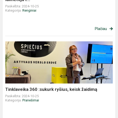
Paskelbta: 2024-10-25
Kategorija:
Renginiai
Plačiau
Tinklaveika
360
:sukurk
ryšius,
keisk
žaidimą
Tinklaveika 360 :sukurk ryšius, keisk žaidimą
Paskelbta: 2024-10-25
Kategorija:
Pranešimai