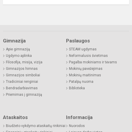
Gimnazija
Paslaugos
Apie gimnaziją
STEAM ugdymas
Ugdymo aplinka
Neformalusis švietimas
Filosofija, misija, vizija
Pagalba mokiniams ir tėvams
Gimnazijos himnas
Mokinių pavėžėjimas
Gimnazijos simboliai
Mokinių maitinimas
Tradiciniai renginiai
Patalpų nuoma
Bendradarbiavimas
Biblioteka
Priėmimas į gimnaziją
Ataskaitos
Informacija
Biudžeto vykdymo ataskaitų rinkiniai
Nuorodos