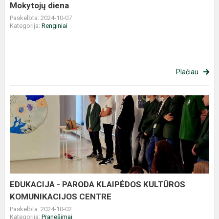
Mokytojų diena
Paskelbta: 2024-10-07
Kategorija:
Renginiai
Plačiau
EDUKACIJA
-
PARODA
KLAIPĖDOS
KULTŪROS
KOMUNIKACIJOS
CENTRE
EDUKACIJA - PARODA KLAIPĖDOS KULTŪROS
KOMUNIKACIJOS CENTRE
Paskelbta: 2024-10-02
Kategorija:
Pranešimai