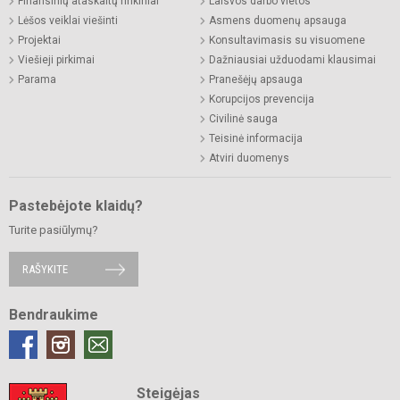
Finansinių ataskaitų rinkiniai
Laisvos darbo vietos
Lėšos veiklai viešinti
Asmens duomenų apsauga
Projektai
Konsultavimasis su visuomene
Viešieji pirkimai
Dažniausiai užduodami klausimai
Parama
Pranešėjų apsauga
Korupcijos prevencija
Civilinė sauga
Teisinė informacija
Atviri duomenys
Pastebėjote klaidų?
Turite pasiūlymų?
RAŠYKITE
Bendraukime
Steigėjas