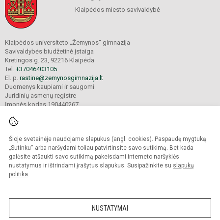
Klaipėdos miesto savivaldybė
Klaipėdos universiteto „Žemynos“ gimnazija
Savivaldybės biudžetinė įstaiga
Kretingos g. 23, 92216 Klaipėda
Tel.
+37046403105
El. p.
rastine@zemynosgimnazija.lt
Duomenys kaupiami ir saugomi
Juridinių asmenų registre
Įmonės kodas 190440267
Šioje svetainėje naudojame slapukus (angl. cookies). Paspaudę mygtuką
© 2022. Klaipėdos universiteto „Žemynos“ gimnazija. Visos teisės saugomos.
Kopijuoti turinį be raštiško gimnazijos sutikimo griežtai draudžiama.
„Sutinku“ arba naršydami toliau patvirtinsite savo sutikimą. Bet kada
galėsite atšaukti savo sutikimą pakeisdami interneto naršyklės
Prieinamumo paraiška
Slapukų valdymas
nustatymus ir ištrindami įrašytus slapukus. Susipažinkite su
slapukų
politika
.
Sumanus būdas atnaujinti
mokyklos interneto
svetainę
NUSTATYMAI