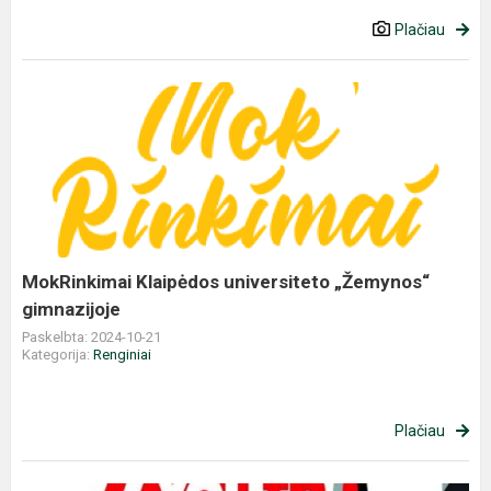
Plačiau
MokRinkimai
Klaipėdos
universiteto
„Žemynos“
gimnazijoje
MokRinkimai Klaipėdos universiteto „Žemynos“
gimnazijoje
Paskelbta: 2024-10-21
Kategorija:
Renginiai
Plačiau