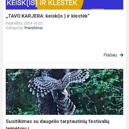
klestėk“
,,TAVO KARJERA: keisk(is ) ir klestėk“
Paskelbta: 2024-10-25
Kategorija:
Pranešimai
Plačiau
Susitikimas
su
daugelio
tarptautinių
festivalių
laimėtoju
i...
Susitikimas su daugelio tarptautinių festivalių
laimėtoju i...