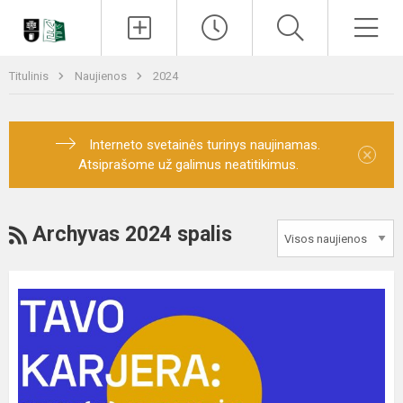
Paieška
Men
Titulinis
Naujienos
2024
Interneto svetainės turinys naujinamas.
×
Atsiprašome už galimus neatitikimus.
RSS
Archyvas 2024 spalis
,,TAVO
KARJERA:
keisk(is
)
ir