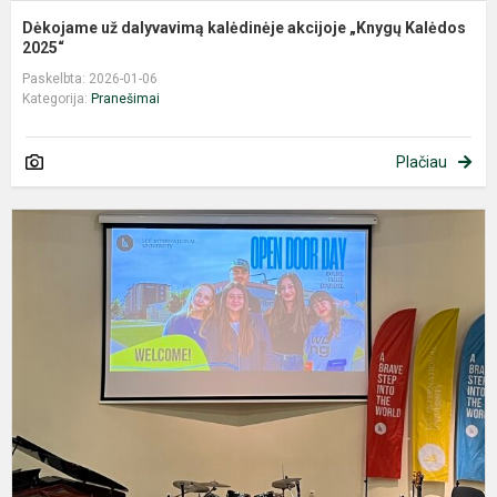
Dėkojame už dalyvavimą kalėdinėje akcijoje „Knygų Kalėdos
2025“
Paskelbta: 2026-01-06
Kategorija:
Pranešimai
Plačiau
Į
k
d
L
t
u