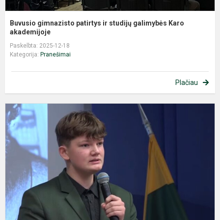
Buvusio gimnazisto patirtys ir studijų galimybės Karo
akademijoje
Paskelbta: 2025-12-18
Kategorija:
Pranešimai
Plačiau
I
n
g
m
p