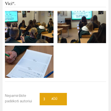
Vici“.
Nepamirškite
3
AČIŪ
padėkoti autoriui