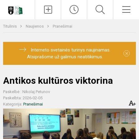
Paieška
Men
Titulinis
Naujienos
Pranešimai
Interneto svetainės turinys naujinamas.
×
Atsiprašome už galimus neatitikimus.
Antikos kultūros viktorina
Paskelbė : Nikolaj Petunov
Paskelbta: 2026-02-05
Kategorija:
Pranešimai