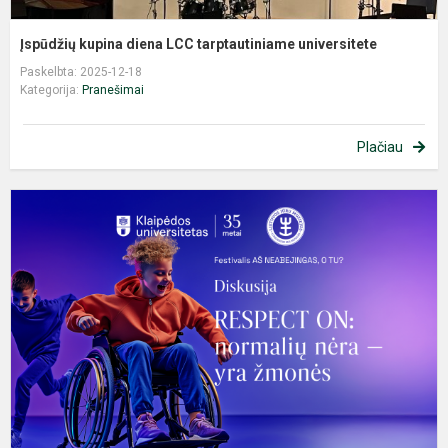
Įspūdžių kupina diena LCC tarptautiniame universitete
Paskelbta: 2025-12-18
Kategorija:
Pranešimai
Plačiau
K
n
f
,
n
o
t