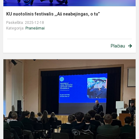
KU nuotolinis festivalis ,,Aš neabejingas, o tu”
Paskelbta: 2025-12-18
Kategorija:
Pranešimai
Plačiau
B
g
p
ir
s
g
K
a