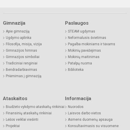
Gimnazija
Paslaugos
Apie gimnaziją
STEAM ugdymas
Ugdymo aplinka
Neformalusis švietimas
Filosofija, misija, vizija
Pagalba mokiniams ir tėvams
Gimnazijos himnas
Mokinių pavėžėjimas
Gimnazijos simboliai
Mokinių maitinimas
Tradiciniai renginiai
Patalpų nuoma
Bendradarbiavimas
Biblioteka
Priėmimas į gimnaziją
Ataskaitos
Informacija
Biudžeto vykdymo ataskaitų rinkiniai
Nuorodos
Finansinių ataskaitų rinkiniai
Laisvos darbo vietos
Lėšos veiklai viešinti
Asmens duomenų apsauga
Projektai
Konsultavimasis su visuomene