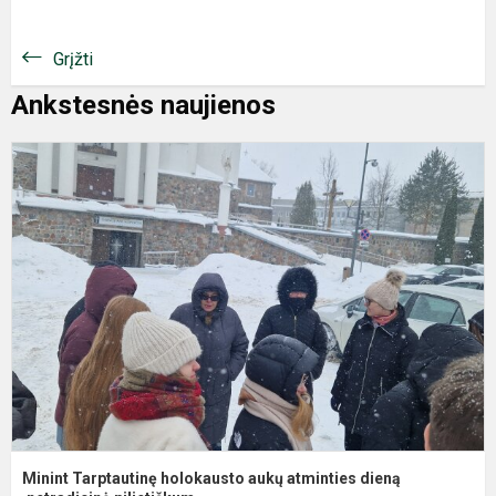
Grįžti
Ankstesnės naujienos
M
T
h
a
a
d
,n
Minint Tarptautinę holokausto aukų atminties dieną