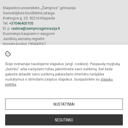
Klaipėdos universiteto „Žemynos“ gimnazija
Savivaldybės biudžetinė įstaiga
Kretingos g. 23, 92216 Klaipėda
Tel.
+37046403105
El. p.
rastine@zemynosgimnazija.lt
Duomenys kaupiami ir saugomi
Juridinių asmenų registre
Įmonės kodas 190440267
Šioje svetainėje naudojame slapukus (angl. cookies). Paspaudę mygtuką
© 2022. Klaipėdos universiteto „Žemynos“ gimnazija. Visos teisės saugomos.
Kopijuoti turinį be raštiško gimnazijos sutikimo griežtai draudžiama.
„Sutinku“ arba naršydami toliau patvirtinsite savo sutikimą. Bet kada
galėsite atšaukti savo sutikimą pakeisdami interneto naršyklės
Prieinamumo paraiška
Slapukų valdymas
nustatymus ir ištrindami įrašytus slapukus. Susipažinkite su
slapukų
politika
.
Sumanus būdas atnaujinti
mokyklos interneto
svetainę
NUSTATYMAI
NESUTINKU