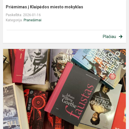
Priėmimas į Klaipėdos miesto mokyklas
Paskelbta: 2026-01-16
Kategorija:
Pranešimai
Plačiau
D
u
d
k
a
„
K
2.