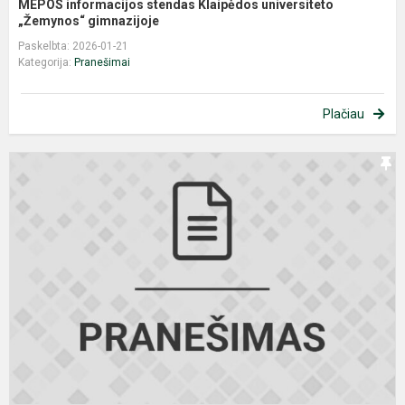
MEPOS informacijos stendas Klaipėdos universiteto
„Žemynos“ gimnazijoje
Paskelbta: 2026-01-21
Kategorija:
Pranešimai
Plačiau
P
į
K
m
m