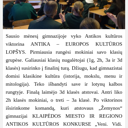
Sausio mėnesį gimnazijoje vyko Antikos kultūros
viktorina ANTIKA – EUROPOS KULTŪROS
LOPŠYS. Pirmiausia rungėsi mokiniai savo klasių
grupėse. Galiausiai klasių nugalėtojai (1g, 2h, 3a ir 3d
klasės) susirinko į finalinį turą. Džiugu, kad gimnazistai
domisi klasikine kultūra (istorija, mokslu, menu ir
mitologija). Teko išbandyti save ir lotynų kalbos
rungtyje. Finalą laimėjo 3d klasės atstovai. Antri liko
2h klasės mokiniai, o treti – 3a klasė. Po viktorinos
išsirinkome komandą, kuri atstovaus „Žemynos“
gimnazijai KLAIPĖDOS MIESTO IR REGIONO
ANTIKOS KULTŪROS KONKURSE „Veni. Vidi.