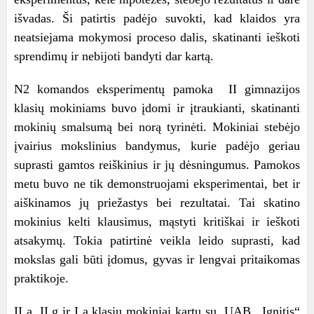
išvadas. Ši patirtis padėjo suvokti, kad klaidos yra
neatsiejama mokymosi proceso dalis, skatinanti ieškoti
sprendimų ir nebijoti bandyti dar kartą.
N2 komandos eksperimentų pamoka II gimnazijos
klasių mokiniams buvo įdomi ir įtraukianti, skatinanti
mokinių smalsumą bei norą tyrinėti. Mokiniai stebėjo
įvairius mokslinius bandymus, kurie padėjo geriau
suprasti gamtos reiškinius ir jų dėsningumus. Pamokos
metu buvo ne tik demonstruojami eksperimentai, bet ir
aiškinamos jų priežastys bei rezultatai. Tai skatino
mokinius kelti klausimus, mąstyti kritiškai ir ieškoti
atsakymų. Tokia patirtinė veikla leido suprasti, kad
mokslas gali būti įdomus, gyvas ir lengvai pritaikomas
praktikoje.
II a, II g ir I a klasių mokiniai kartu su UAB ,,Ignitis“