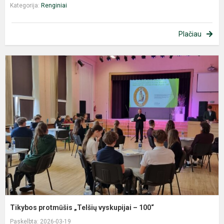
Kategorija:
Renginiai
Plačiau
T
p
„
v
–
1
Tikybos protmūšis „Telšių vyskupijai – 100“
Paskelbta: 2026-03-19