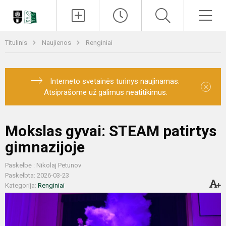
Paieška
Men
Titulinis
Naujienos
Renginiai
Interneto svetainės turinys naujinamas.
×
Atsiprašome už galimus neatitikimus.
Mokslas gyvai: STEAM patirtys
gimnazijoje
Paskelbė : Nikolaj Petunov
Paskelbta: 2026-03-23
Kategorija:
Renginiai