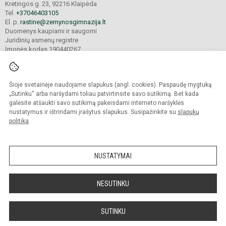
Kretingos g. 23, 92216 Klaipėda
Tel.
+37046403105
El. p.
rastine@zemynosgimnazija.lt
Duomenys kaupiami ir saugomi
Juridinių asmenų registre
Įmonės kodas 190440267
Šioje svetainėje naudojame slapukus (angl. cookies). Paspaudę mygtuką
© 2022. Klaipėdos universiteto „Žemynos“ gimnazija. Visos teisės saugomos.
Kopijuoti turinį be raštiško gimnazijos sutikimo griežtai draudžiama.
„Sutinku“ arba naršydami toliau patvirtinsite savo sutikimą. Bet kada
galėsite atšaukti savo sutikimą pakeisdami interneto naršyklės
Prieinamumo paraiška
Slapukų valdymas
nustatymus ir ištrindami įrašytus slapukus. Susipažinkite su
slapukų
politika
.
Sumanus būdas atnaujinti
mokyklos interneto
svetainę
NUSTATYMAI
NESUTINKU
SUTINKU