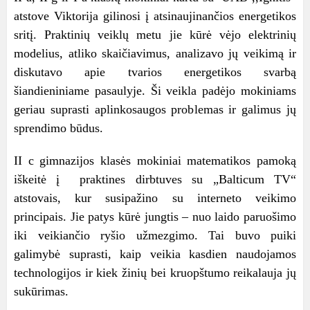
atstove Viktorija gilinosi į atsinaujinančios energetikos
sritį. Praktinių veiklų metu jie kūrė vėjo elektrinių
modelius, atliko skaičiavimus, analizavo jų veikimą ir
diskutavo apie tvarios energetikos svarbą
šiandieniniame pasaulyje. Ši veikla padėjo mokiniams
geriau suprasti aplinkosaugos problemas ir galimus jų
sprendimo būdus.
II c gimnazijos klasės mokiniai matematikos pamoką
iškeitė į praktines dirbtuves su „Balticum TV“
atstovais, kur susipažino su interneto veikimo
principais. Jie patys kūrė jungtis – nuo laido paruošimo
iki veikiančio ryšio užmezgimo. Tai buvo puiki
galimybė suprasti, kaip veikia kasdien naudojamos
technologijos ir kiek žinių bei kruopštumo reikalauja jų
sukūrimas.