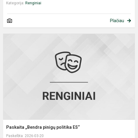
Kategorija:
Renginiai
Plačiau
P
„
p
p
E
Paskaita „Bendra pinigų politika ES“
Paskelbta: 2026-03-20