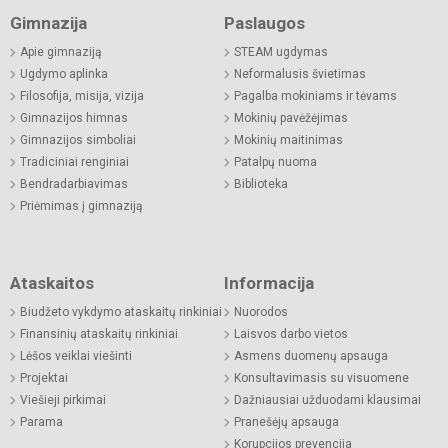
Gimnazija
Paslaugos
Apie gimnaziją
STEAM ugdymas
Ugdymo aplinka
Neformalusis švietimas
Filosofija, misija, vizija
Pagalba mokiniams ir tėvams
Gimnazijos himnas
Mokinių pavėžėjimas
Gimnazijos simboliai
Mokinių maitinimas
Tradiciniai renginiai
Patalpų nuoma
Bendradarbiavimas
Biblioteka
Priėmimas į gimnaziją
Ataskaitos
Informacija
Biudžeto vykdymo ataskaitų rinkiniai
Nuorodos
Finansinių ataskaitų rinkiniai
Laisvos darbo vietos
Lėšos veiklai viešinti
Asmens duomenų apsauga
Projektai
Konsultavimasis su visuomene
Viešieji pirkimai
Dažniausiai užduodami klausimai
Parama
Pranešėjų apsauga
Korupcijos prevencija