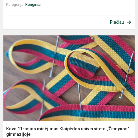
Kategorija:
Renginiai
Plačiau
K
1
o
m
K
u
„
gi
Kovo 11-osios minėjimas Klaipėdos universiteto „Žemynos“
gimnazijoje