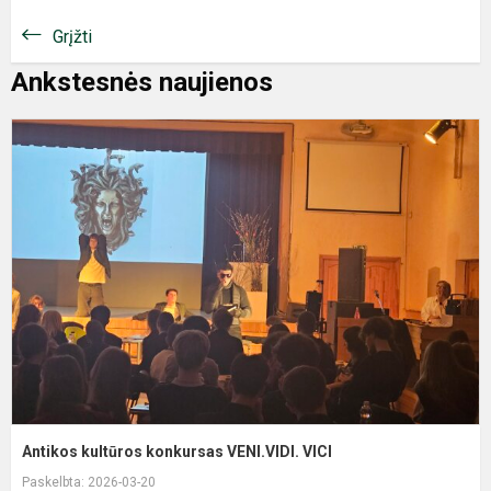
Grįžti
Ankstesnės naujienos
A
k
k
V
V
Antikos kultūros konkursas VENI.VIDI. VICI
Paskelbta: 2026-03-20