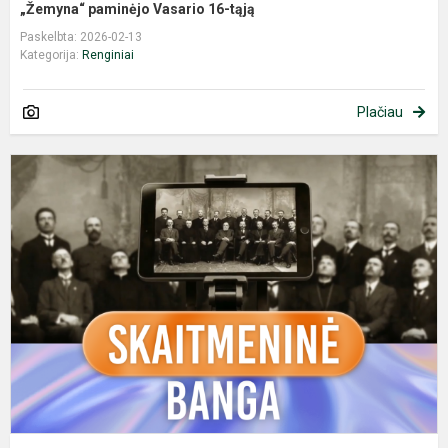
„Žemyna“ paminėjo Vasario 16-tąją
Paskelbta: 2026-02-13
Kategorija:
Renginiai
Plačiau
P
„
b