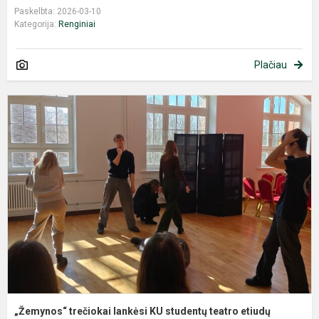
Paskelbta: 2026-03-10
Kategorija:
Renginiai
Plačiau
„
t
l
K
s
t
e
pa
„Žemynos“ trečiokai lankėsi KU studentų teatro etiudų