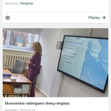
Kategorija:
Renginiai
Plačiau
E
r
d
r
Ekonominio raštingumo dienų renginys
Paskelbta: 2026-03-18