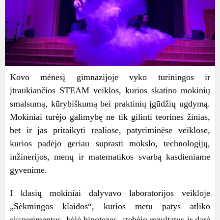
Kovo mėnesį gimnazijoje vyko turiningos ir
įtraukiančios STEAM veiklos, kurios skatino mokinių
smalsumą, kūrybiškumą bei praktinių įgūdžių ugdymą.
Mokiniai turėjo galimybę ne tik gilinti teorines žinias,
bet ir jas pritaikyti realiose, patyriminėse veiklose,
kurios padėjo geriau suprasti mokslo, technologijų,
inžinerijos, menų ir matematikos svarbą kasdieniame
gyvenime.
I klasių mokiniai dalyvavo laboratorijos veikloje
„Sėkmingos klaidos“, kurios metu patys atliko
eksperimentus, kėlė hipotezes, stebėjo rezultatus ir darė