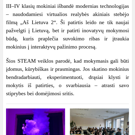
III–IV klasių mokiniai išbandė modernias technologijas
– naudodamiesi virtualios realybės akiniais stebėjo
filmą „Aš Lietuva 2“. Ši patirtis leido ne tik naujai
pažvelgti į Lietuvą, bet ir patirti inovatyvų mokymosi
būdą, kuris praplečia suvokimo ribas ir įtraukia
mokinius į interaktyvų pažinimo procesą.
Šios STEAM veiklos parodė, kad mokymasis gali būti
įdomus, kūrybiškas ir prasmingas. Jos skatino mokinius
bendradarbiauti, eksperimentuoti, drąsiai klysti ir
mokytis iš patirties, o svarbiausia – atrasti savo
stiprybes bei domėjimosi sritis.