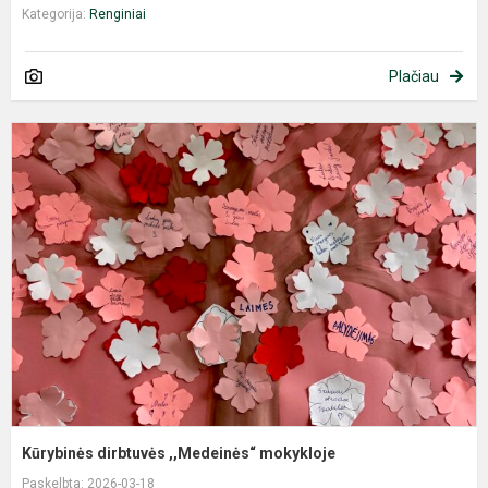
Kategorija:
Renginiai
Plačiau
K
d
,
m
Kūrybinės dirbtuvės ,,Medeinės“ mokykloje
Paskelbta: 2026-03-18