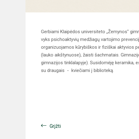
Gerbiami Klaipėdos universiteto „Žemynos" gimna
vyks psichoaktyvių medžiagų vartojimo prevencij
organizuojamos kūrybiškos ir fiziškai aktyvios pe
(lauko aikštynuose), žaisti šachmatais. Gimnazijo
gimnazijos tinklalapyje). Susidomėję keramika, e
su draugais - kviečiami į biblioteką.
Grįžti