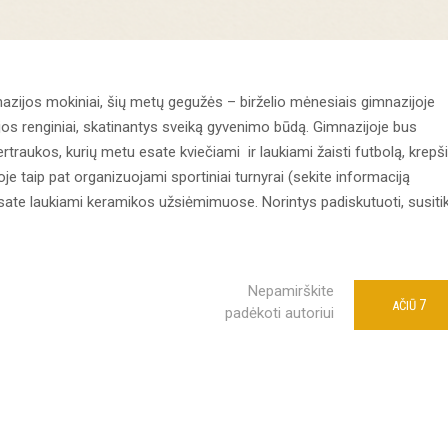
zijos mokiniai, šių metų gegužės – birželio mėnesiais gimnazijoje
os renginiai, skatinantys sveiką gyvenimo būdą. Gimnazijoje bus
rtraukos, kurių metu esate kviečiami ir laukiami žaisti futbolą, krepši
je taip pat organizuojami sportiniai turnyrai (sekite informaciją
sate laukiami keramikos užsiėmimuose. Norintys padiskutuoti, susitik
Nepamirškite
7
AČIŪ
padėkoti autoriui