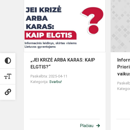
„JEI
KRIZĖ
ARBA
KARAS:
KAIP
ELGTIS?“
„JEI KRIZĖ ARBA KARAS: KAIP
Infor
ELGTIS?“
Priori
vaikus
Paskelbta: 2025-04-11
Kategorija:
Svarbu!
Paskelb
Kategor
Plačiau