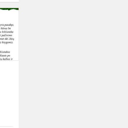
KNYGŲ
KALĖDOS
2024!