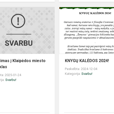
Priėmimas
į
Klaipėdos
miesto
mokyklas
imas į Klaipėdos miesto
KNYGŲ KALĖDOS 2024!
klas
Paskelbta: 2024-12-04
Kategorija:
Svarbu!
ta: 2025-01-24
ija:
Svarbu!