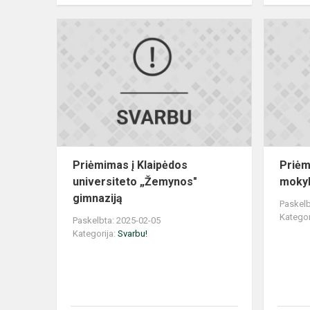
Priėmimas
į
Klaipėdos
universiteto
„Žemynos"
gimnaziją
Priėmimas į Klaipėdos
Priėm
universiteto „Žemynos"
moky
gimnaziją
Paskelb
Kategor
Paskelbta: 2025-02-05
Kategorija:
Svarbu!