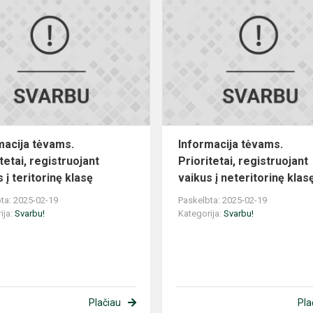
Informacija
tėvams.
Prioritetai,
registruojant
vaikus
į
ter...
macija tėvams.
Informacija tėvams.
tetai, registruojant
Prioritetai, registruojant
 į teritorinę klasę
vaikus į neteritorinę klas
ta: 2025-02-19
Paskelbta: 2025-02-19
ija:
Svarbu!
Kategorija:
Svarbu!
Plačiau
Pla