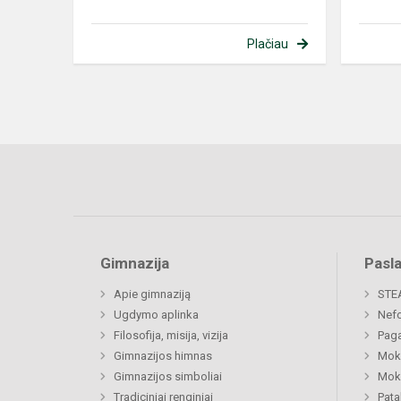
Plačiau
Gimnazija
Pasl
Apie gimnaziją
STE
Ugdymo aplinka
Nefo
Filosofija, misija, vizija
Paga
Gimnazijos himnas
Moki
Gimnazijos simboliai
Moki
Tradiciniai renginiai
Pat