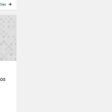
čiau
INFORMACIJA
DĖL
ELEKTRONINIO
MOKINIO
PAŽYMĖJIMO
NUOTRAUKOS
KOS