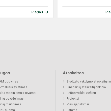
Plačiau
Pla
augos
Ataskaitos
AM ugdymas
Biudžeto vykdymo ataskaitų rin
rmalusis švietimas
Finansinių ataskaitų rinkiniai
lba mokiniams ir tėvams
Lėšos veiklai viešinti
nių pavėžėjimas
Projektai
nių maitinimas
Viešieji pirkimai
alpų nuoma
Parama