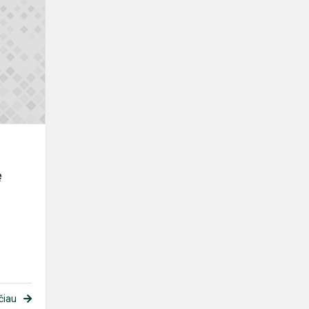
Informacija
tėvams.
Prioritetai,
registruojant
vaikus
į
net...
ę
čiau