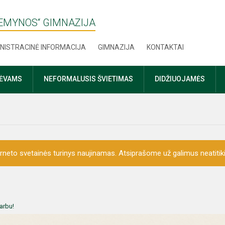
ŽEMYNOS“ GIMNAZIJA
NISTRACINĖ INFORMACIJA
GIMNAZIJA
KONTAKTAI
TĖVAMS
NEFORMALUSIS ŠVIETIMAS
DIDŽIUOJAMĖS
erneto svetainės turinys naujinamas. Atsiprašome už galimus neatitik
arbu!