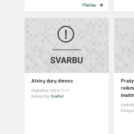
Plačiau
Atvirų
durų
dienos
Atvirų durų dienos
Prašy
reik
Paskelbta: 2024-11-11
maitin
Kategorija:
Svarbu!
Paskelb
Kategor