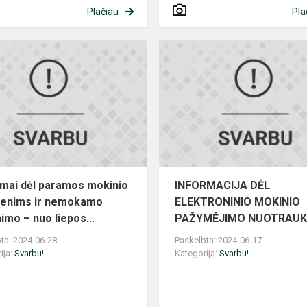
Plačiau
Pla
Prašymai
dėl
paramos
mokinio
reikmenims
ir
nemokamo
maitini...
mai dėl paramos mokinio
INFORMACIJA DĖL
menims ir nemokamo
ELEKTRONINIO MOKINIO
imo – nuo liepos...
PAŽYMĖJIMO NUOTRAU
ta: 2024-06-28
Paskelbta: 2024-06-17
ija:
Svarbu!
Kategorija:
Svarbu!