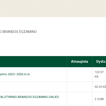
IO BRANDOS EGZAMINO
Atnaujinta
Dydis
120.97
kyrimo 2025–2026 m.m.
KB
60.33 K
 VALSTYBINIO BRANDOS EGZAMINO DALIES
2.5 MB