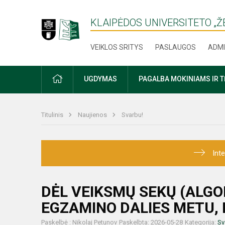
KLAIPĖDOS UNIVERSITETO „
VEIKLOS SRITYS
PASLAUGOS
ADMI
PRADŽIA
UGDYMAS
PAGALBA MOKINIAMS IR 
Titulinis
Naujienos
Svarbu!
Int
DĖL VEIKSMŲ SEKŲ (ALG
EGZAMINO DALIES METU,
Paskelbė : Nikolaj Petunov
Paskelbta: 2026-05-28
Kategorija:
Sv