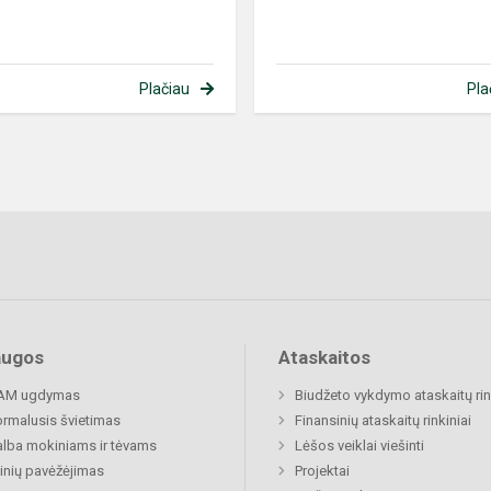
Plačiau
Pla
augos
Ataskaitos
AM ugdymas
Biudžeto vykdymo ataskaitų rin
rmalusis švietimas
Finansinių ataskaitų rinkiniai
lba mokiniams ir tėvams
Lėšos veiklai viešinti
nių pavėžėjimas
Projektai