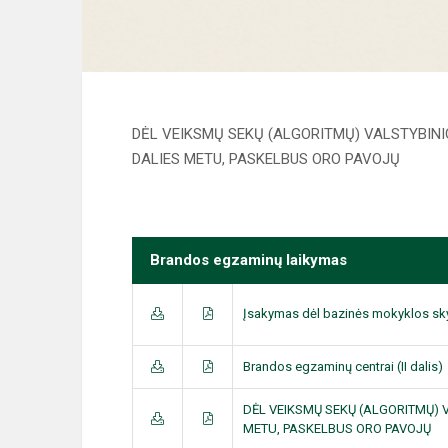
DĖL VEIKSMŲ SEKŲ (ALGORITMŲ) VALSTYBIN
DALIES METU, PASKELBUS ORO PAVOJŲ
Brandos egzaminų laikymas
Įsakymas dėl bazinės mokyklos s
Brandos egzaminų centrai (II dalis)
DĖL VEIKSMŲ SEKŲ (ALGORITMŲ)
METU, PASKELBUS ORO PAVOJŲ