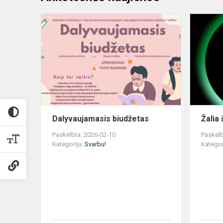
Dalyvaujam
biudžetas
Dalyvaujamasis biudžetas
Žalia
Paskelbta: 2026-02-10
Paskelb
Kategorija:
Svarbu!
Kategor