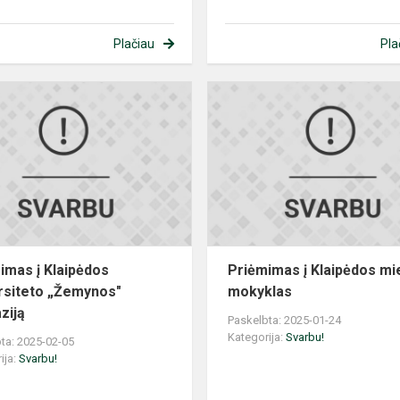
Plačiau
Pla
Priėmimas
į
Klaipėdos
t
universiteto
„Žemynos"
gimnaziją
imas į Klaipėdos
Priėmimas į Klaipėdos mi
rsiteto „Žemynos"
mokyklas
ziją
Paskelbta: 2025-01-24
Kategorija:
Svarbu!
ta: 2025-02-05
ija:
Svarbu!