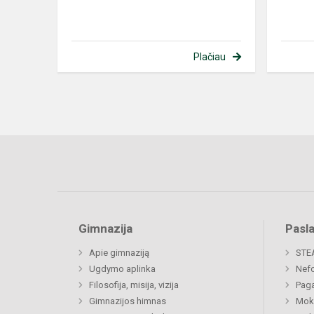
Plačiau
Gimnazija
Pasl
Apie gimnaziją
STE
Ugdymo aplinka
Nefo
Filosofija, misija, vizija
Paga
Gimnazijos himnas
Moki