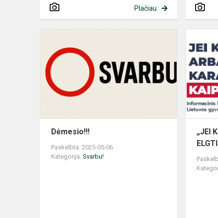
Plačiau
Dėmesio!!!
Dėmesio!!!
„JEI 
ELGTI
Paskelbta: 2025-05-06
Kategorija:
Svarbu!
Paskelb
Kategor