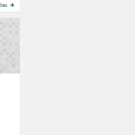
čiau
Informacija
tėvams.
Prioritetai,
registruojant
vaikus
į
ter...