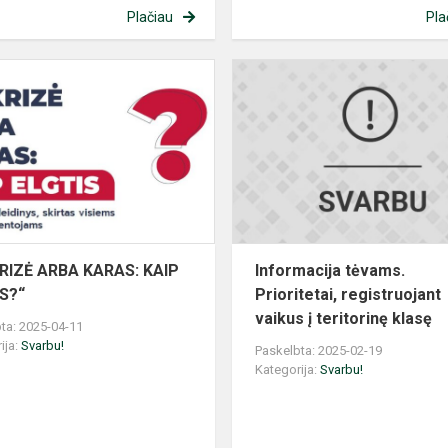
Plačiau
Pla
„JEI
KRIZĖ
ARBA
KARAS:
KAIP
ELGTIS?“
KRIZĖ ARBA KARAS: KAIP
Informacija tėvams.
S?“
Prioritetai, registruojant
vaikus į teritorinę klasę
ta: 2025-04-11
ija:
Svarbu!
Paskelbta: 2025-02-19
Kategorija:
Svarbu!