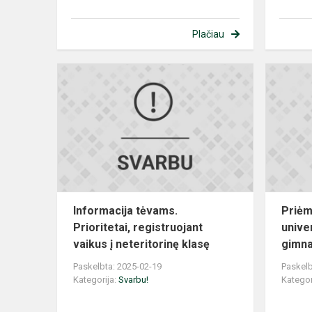
Plačiau
Informacija
tėvams.
Prioritetai,
registruojan
vaikus
į
net...
Informacija tėvams.
Priėm
Prioritetai, registruojant
unive
vaikus į neteritorinę klasę
gimna
Paskelbta: 2025-02-19
Paskelb
Kategorija:
Svarbu!
Kategor