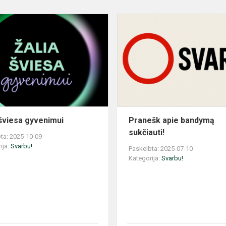
asis
Žalia
šviesa
gyvenimui
 šviesa gyvenimui
Pranešk apie bandymą
sukčiauti!
ta: 2025-10-09
ija:
Svarbu!
Paskelbta: 2025-07-10
Kategorija:
Svarbu!