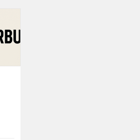
Pranešk
apie
bandymą
sukčiauti!