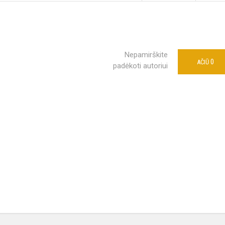
Nepamirškite
0
AČIŪ
padėkoti autoriui