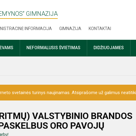
ŽEMYNOS“ GIMNAZIJA
NISTRACINĖ INFORMACIJA
GIMNAZIJA
KONTAKTAI
TĖVAMS
NEFORMALUSIS ŠVIETIMAS
DIDŽIUOJAMĖS
erneto svetainės turinys naujinamas. Atsiprašome už galimus neatitik
ORITMŲ) VALSTYBINIO BRANDOS
 PASKELBUS ORO PAVOJŲ
arbu!