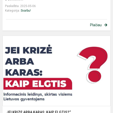
Paskelbta: 2025-05-06
Kategorija:
Svarbu!
Plačiau
„
K
A
K
K
E
„JEI KRIZĖ ARBA KARAS: KAIP ELGTIS?“