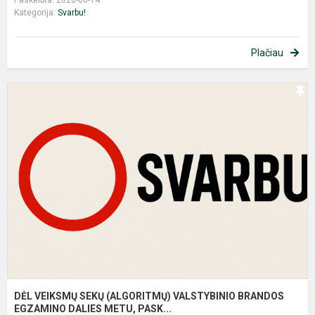
Paskelbta: 2026-06-14
Kategorija:
Svarbu!
Plačiau
D
V
S
(
V
B
E
D.
DĖL VEIKSMŲ SEKŲ (ALGORITMŲ) VALSTYBINIO BRANDOS
EGZAMINO DALIES METU, PASK...