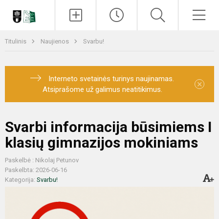
Paieška
Men
Titulinis
Naujienos
Svarbu!
Interneto svetainės turinys naujinamas.
×
Atsiprašome už galimus neatitikimus.
Svarbi informacija būsimiems I
klasių gimnazijos mokiniams
Paskelbė : Nikolaj Petunov
Paskelbta: 2026-06-16
Kategorija:
Svarbu!