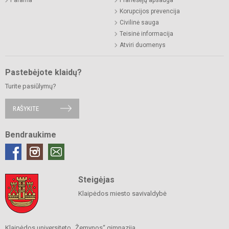
Korupcijos prevencija
Civilinė sauga
Teisinė informacija
Atviri duomenys
Pastebėjote klaidų?
Turite pasiūlymų?
RAŠYKITE
Bendraukime
Steigėjas
Klaipėdos miesto savivaldybė
Klaipėdos universiteto „Žemynos“ gimnazija