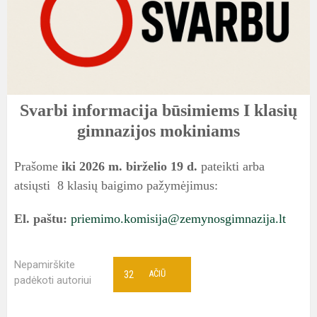
Svarbi informacija būsimiems I klasių
gimnazijos mokiniams
Prašome
iki 2026 m. birželio 19 d.
pateikti arba
atsiųsti 8 klasių baigimo pažymėjimus:
El. paštu:
priemimo.komisija@zemynosgimnazija.lt
Nepamirškite
32
AČIŪ
padėkoti autoriui