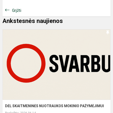
Grįžti
Ankstesnės naujienos
D
S
N
M
P
DĖL SKAITMENINĖS NUOTRAUKOS MOKINIO PAŽYMĖJIMUI