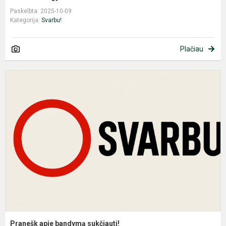
Paskelbta: 2025-10-09
Kategorija:
Svarbu!
Plačiau
P
a
b
s
Pranešk apie bandymą sukčiauti!