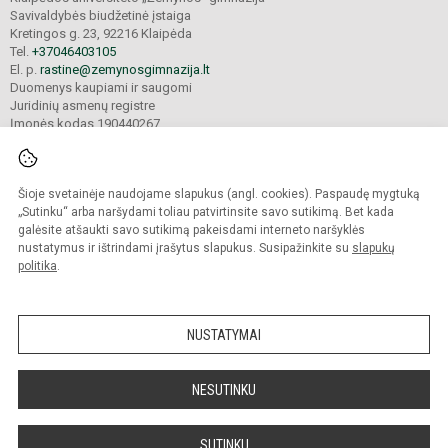
Savivaldybės biudžetinė įstaiga
Kretingos g. 23, 92216 Klaipėda
Tel.
+37046403105
El. p.
rastine@zemynosgimnazija.lt
Duomenys kaupiami ir saugomi
Juridinių asmenų registre
Įmonės kodas 190440267
Šioje svetainėje naudojame slapukus (angl. cookies). Paspaudę mygtuką
© 2022. Klaipėdos universiteto „Žemynos“ gimnazija. Visos teisės saugomos.
Kopijuoti turinį be raštiško gimnazijos sutikimo griežtai draudžiama.
„Sutinku“ arba naršydami toliau patvirtinsite savo sutikimą. Bet kada
galėsite atšaukti savo sutikimą pakeisdami interneto naršyklės
Prieinamumo paraiška
Slapukų valdymas
nustatymus ir ištrindami įrašytus slapukus. Susipažinkite su
slapukų
politika
.
Sumanus būdas atnaujinti
mokyklos interneto
svetainę
NUSTATYMAI
NESUTINKU
SUTINKU