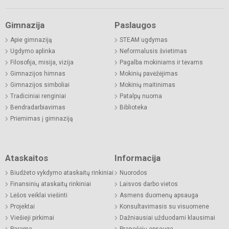
Gimnazija
Paslaugos
Apie gimnaziją
STEAM ugdymas
Ugdymo aplinka
Neformalusis švietimas
Filosofija, misija, vizija
Pagalba mokiniams ir tėvams
Gimnazijos himnas
Mokinių pavėžėjimas
Gimnazijos simboliai
Mokinių maitinimas
Tradiciniai renginiai
Patalpų nuoma
Bendradarbiavimas
Biblioteka
Priėmimas į gimnaziją
Ataskaitos
Informacija
Biudžeto vykdymo ataskaitų rinkiniai
Nuorodos
Finansinių ataskaitų rinkiniai
Laisvos darbo vietos
Lėšos veiklai viešinti
Asmens duomenų apsauga
Projektai
Konsultavimasis su visuomene
Viešieji pirkimai
Dažniausiai užduodami klausimai
Parama
Pranešėjų apsauga