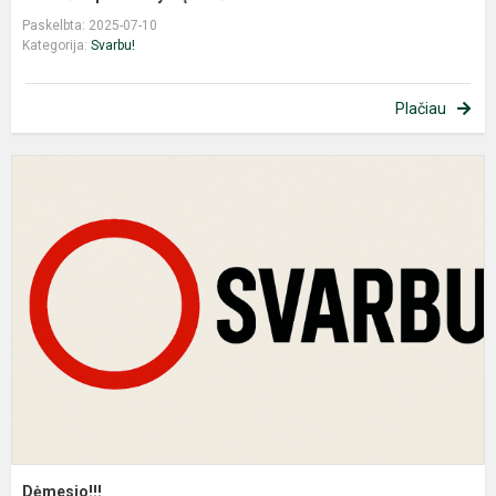
Paskelbta: 2025-07-10
Kategorija:
Svarbu!
Plačiau
D
Dėmesio!!!