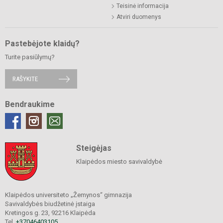
Teisinė informacija
Atviri duomenys
Pastebėjote klaidų?
Turite pasiūlymų?
RAŠYKITE
Bendraukime
Steigėjas
Klaipėdos miesto savivaldybė
Klaipėdos universiteto „Žemynos“ gimnazija
Savivaldybės biudžetinė įstaiga
Kretingos g. 23, 92216 Klaipėda
Tel.
+37046403105