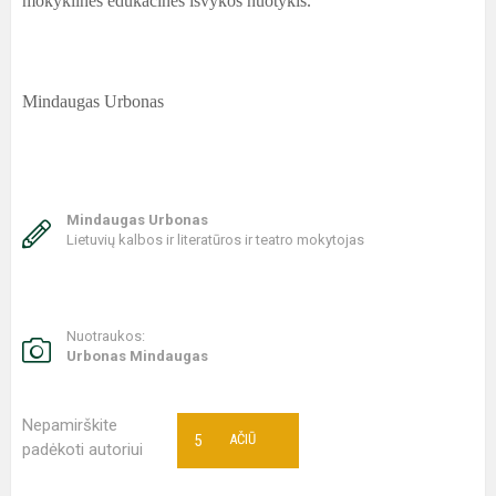
mokyklinės edukacinės išvykos nuotykis.
Mindaugas Urbonas
Mindaugas Urbonas
Lietuvių kalbos ir literatūros ir teatro mokytojas
Nuotraukos:
Urbonas Mindaugas
Nepamirškite
5
AČIŪ
padėkoti autoriui