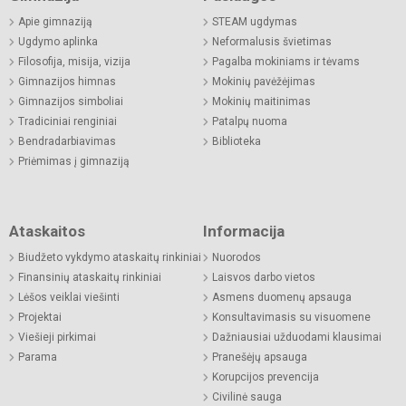
Apie gimnaziją
STEAM ugdymas
Ugdymo aplinka
Neformalusis švietimas
Filosofija, misija, vizija
Pagalba mokiniams ir tėvams
Gimnazijos himnas
Mokinių pavėžėjimas
Gimnazijos simboliai
Mokinių maitinimas
Tradiciniai renginiai
Patalpų nuoma
Bendradarbiavimas
Biblioteka
Priėmimas į gimnaziją
Ataskaitos
Informacija
Biudžeto vykdymo ataskaitų rinkiniai
Nuorodos
Finansinių ataskaitų rinkiniai
Laisvos darbo vietos
Lėšos veiklai viešinti
Asmens duomenų apsauga
Projektai
Konsultavimasis su visuomene
Viešieji pirkimai
Dažniausiai užduodami klausimai
Parama
Pranešėjų apsauga
Korupcijos prevencija
Civilinė sauga