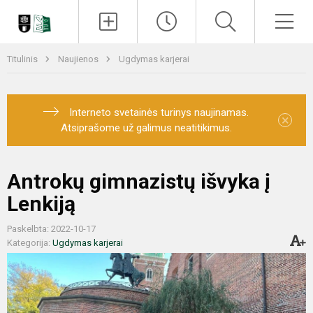
Paieška
Men
Titulinis
Naujienos
Ugdymas karjerai
Interneto svetainės turinys naujinamas.
×
Atsiprašome už galimus neatitikimus.
Antrokų gimnazistų išvyka į
Lenkiją
Paskelbta: 2022-10-17
Kategorija:
Ugdymas karjerai