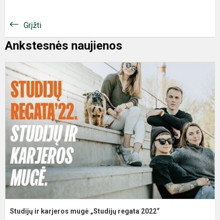
Grįžti
Ankstesnės naujienos
S
ir
k
m
„
r
2
Studijų ir karjeros mugė „Studijų regata 2022“