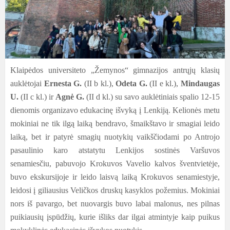
Klaipėdos universiteto „Žemynos“ gimnazijos antrųjų klasių
auklėtojai
Ernesta G.
(II b kl.),
Odeta G.
(II e kl.),
Mindaugas
U.
(II c kl.) ir
Agnė G.
(II d kl.) su savo auklėtiniais spalio 12-15
dienomis organizavo edukacinę išvyką į Lenkiją. Kelionės metu
mokiniai ne tik ilgą laiką bendravo, šmaikštavo ir smagiai leido
laiką, bet ir patyrė smagių nuotykių vaikščiodami po Antrojo
pasaulinio karo atstatytu Lenkijos sostinės Varšuvos
senamiesčiu, pabuvojo Krokuvos Vavelio kalvos šventvietėje,
buvo ekskursijoje ir leido laisvą laiką Krokuvos senamiestyje,
leidosi į giliausius Veličkos druskų kasyklos požemius. Mokiniai
nors iš pavargo, bet nuovargis buvo labai malonus, nes pilnas
puikiausių įspūdžių, kurie išliks dar ilgai atmintyje kaip puikus