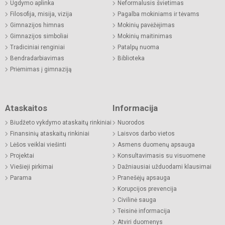
Ugdymo aplinka
Neformalusis švietimas
Filosofija, misija, vizija
Pagalba mokiniams ir tėvams
Gimnazijos himnas
Mokinių pavėžėjimas
Gimnazijos simboliai
Mokinių maitinimas
Tradiciniai renginiai
Patalpų nuoma
Bendradarbiavimas
Biblioteka
Priėmimas į gimnaziją
Ataskaitos
Informacija
Biudžeto vykdymo ataskaitų rinkiniai
Nuorodos
Finansinių ataskaitų rinkiniai
Laisvos darbo vietos
Lėšos veiklai viešinti
Asmens duomenų apsauga
Projektai
Konsultavimasis su visuomene
Viešieji pirkimai
Dažniausiai užduodami klausimai
Parama
Pranešėjų apsauga
Korupcijos prevencija
Civilinė sauga
Teisinė informacija
Atviri duomenys