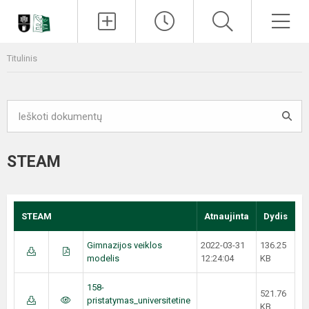
Paieška
Men
Titulinis
STEAM
STEAM
Atnaujinta
Dydis
Gimnazijos veiklos
2022-03-31
136.25
modelis
12:24:04
KB
158-
521.76
pristatymas_universitetine
KB