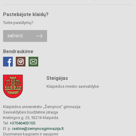
Pastebėjote klaidų?
Turite pasiūlymų?
RAŠYKITE
Bendraukime
Steigėjas
Klaipėdos miesto savivaldybė
Klaipėdos universiteto „Žemynos“ gimnazija
Savivaldybės biudžetinė įstaiga
Kretingos g. 23, 92216 Klaipėda
Tel.
+37046403105
El. p.
rastine@zemynosgimnazija.lt
Duomenys kaupiami ir saugomi