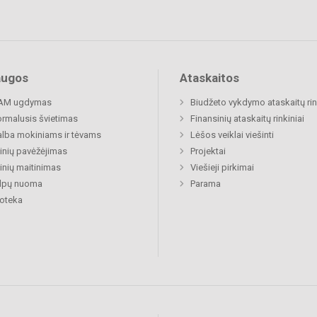
augos
Ataskaitos
AM ugdymas
Biudžeto vykdymo ataskaitų rin
rmalusis švietimas
Finansinių ataskaitų rinkiniai
lba mokiniams ir tėvams
Lėšos veiklai viešinti
nių pavėžėjimas
Projektai
nių maitinimas
Viešieji pirkimai
alpų nuoma
Parama
ioteka