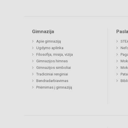
Gimnazija
Pasl
Apie gimnaziją
STE
Ugdymo aplinka
Nefo
Filosofija, misija, vizija
Paga
Gimnazijos himnas
Moki
Gimnazijos simboliai
Moki
Tradiciniai renginiai
Pat
Bendradarbiavimas
Bibl
Priėmimas į gimnaziją