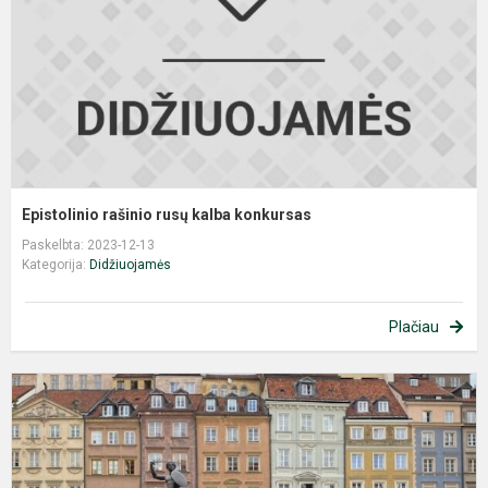
Epistolinio rašinio rusų kalba konkursas
Paskelbta: 2023-12-13
Kategorija:
Didžiuojamės
Plačiau
E
i
į
V