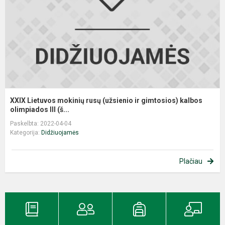
(
ir
g
k
o.
XXIX Lietuvos mokinių rusų (užsienio ir gimtosios) kalbos
olimpiados III (š...
Paskelbta: 2022-04-04
Kategorija:
Didžiuojamės
Plačiau