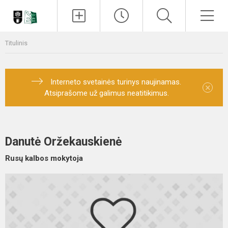
Paieška
Men
Titulinis
Interneto svetainės turinys naujinamas.
×
Atsiprašome už galimus neatitikimus.
Danutė Oržekauskienė
Rusų kalbos mokytoja
E
r
r
k
k