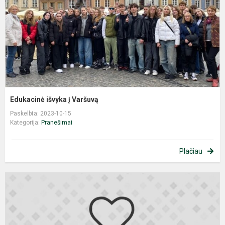
Edukacinė išvyka į Varšuvą
Paskelbta: 2023-10-15
Kategorija:
Pranešimai
Plačiau
X
L
m
r