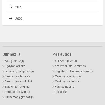
2023
2022
Gimnazija
Paslaugos
Apie gimnaziją
STEAM ugdymas
Ugdymo aplinka
Neformalusis švietimas
Filosofija, misija, vizija
Pagalba mokiniams ir tėvams
Gimnazijos himnas
Mokinių pavėžėjimas
Gimnazijos simboliai
Mokinių maitinimas
Tradiciniai renginiai
Patalpų nuoma
Bendradarbiavimas
Biblioteka
Priėmimas į gimnaziją