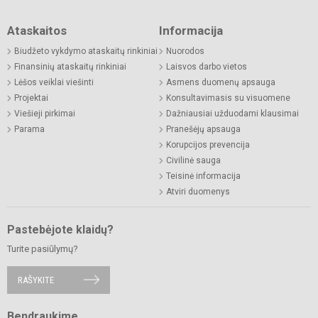
Ataskaitos
Informacija
Biudžeto vykdymo ataskaitų rinkiniai
Nuorodos
Finansinių ataskaitų rinkiniai
Laisvos darbo vietos
Lėšos veiklai viešinti
Asmens duomenų apsauga
Projektai
Konsultavimasis su visuomene
Viešieji pirkimai
Dažniausiai užduodami klausimai
Parama
Pranešėjų apsauga
Korupcijos prevencija
Civilinė sauga
Teisinė informacija
Atviri duomenys
Pastebėjote klaidų?
Turite pasiūlymų?
RAŠYKITE
Bendraukime