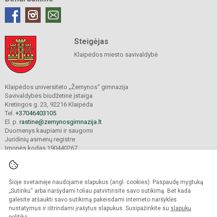
Steigėjas
Klaipėdos miesto savivaldybė
Klaipėdos universiteto „Žemynos“ gimnazija
Savivaldybės biudžetinė įstaiga
Kretingos g. 23, 92216 Klaipėda
Tel.
+37046403105
El. p.
rastine@zemynosgimnazija.lt
Duomenys kaupiami ir saugomi
Juridinių asmenų registre
Įmonės kodas 190440267
Šioje svetainėje naudojame slapukus (angl. cookies). Paspaudę mygtuką
© 2022. Klaipėdos universiteto „Žemynos“ gimnazija. Visos teisės saugomos.
Kopijuoti turinį be raštiško gimnazijos sutikimo griežtai draudžiama.
„Sutinku“ arba naršydami toliau patvirtinsite savo sutikimą. Bet kada
galėsite atšaukti savo sutikimą pakeisdami interneto naršyklės
Prieinamumo paraiška
Slapukų valdymas
nustatymus ir ištrindami įrašytus slapukus. Susipažinkite su
slapukų