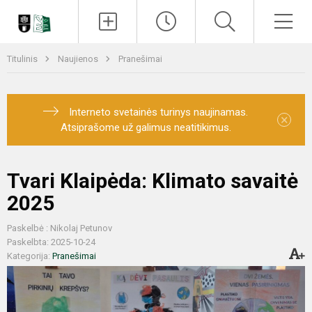
Paieška
Men
Titulinis
Naujienos
Pranešimai
Interneto svetainės turinys naujinamas.
×
Atsiprašome už galimus neatitikimus.
Tvari Klaipėda: Klimato savaitė
2025
Paskelbė : Nikolaj Petunov
Paskelbta: 2025-10-24
Kategorija:
Pranešimai