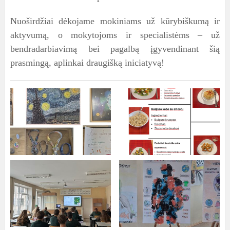
Nuoširdžiai dėkojame mokiniams už kūrybiškumą ir
aktyvumą, o mokytojoms ir specialistėms – už
bendradarbiavimą bei pagalbą įgyvendinant šią
prasmingą, aplinkai draugišką iniciatyvą!