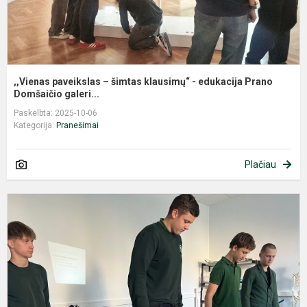
,,Vienas paveikslas – šimtas klausimų“ - edukacija Prano
Domšaičio galeri...
Paskelbta: 2025-10-06
Kategorija:
Pranešimai
Plačiau
T
n
-
ž
l
k
p