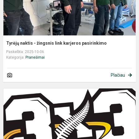
Tyrėjų naktis - žingsnis link karjeros pasirinkimo
Paskelbta: 2025-10-06
Kategorija:
Pranešimai
Plačiau
K
u
„
g
v
tr