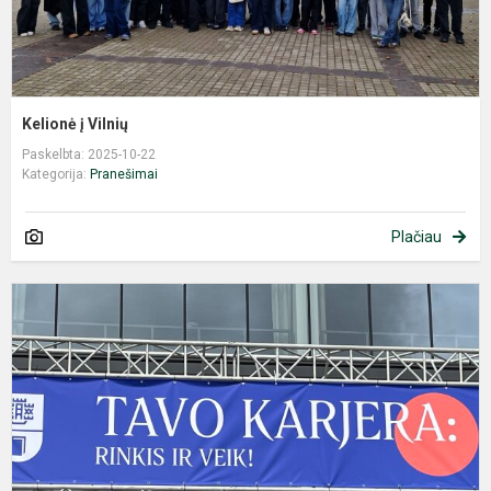
Kelionė į Vilnių
Paskelbta: 2025-10-22
Kategorija:
Pranešimai
Plačiau
K
m
n
k
ik
s
d