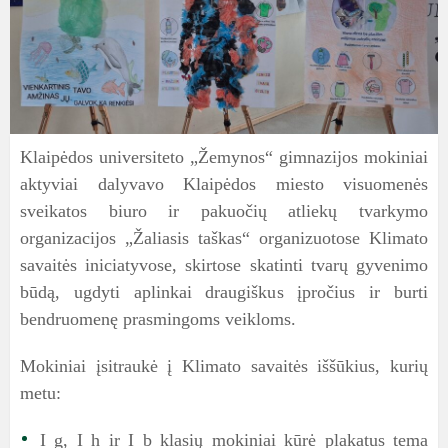
Klaipėdos universiteto „Žemynos“ gimnazijos mokiniai
aktyviai dalyvavo Klaipėdos miesto visuomenės
sveikatos biuro ir pakuočių atliekų tvarkymo
organizacijos „Žaliasis taškas“ organizuotose Klimato
savaitės iniciatyvose, skirtose skatinti tvarų gyvenimo
būdą, ugdyti aplinkai draugiškus įpročius ir burti
bendruomenę prasmingoms veikloms.
Mokiniai įsitraukė į Klimato savaitės iššūkius, kurių
metu:
I g, I h ir I b klasių mokiniai kūrė plakatus tema