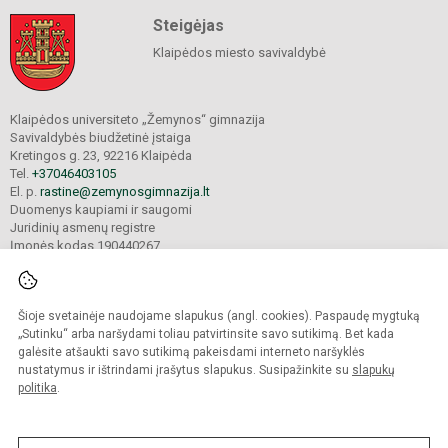
Steigėjas
Klaipėdos miesto savivaldybė
Klaipėdos universiteto „Žemynos“ gimnazija
Savivaldybės biudžetinė įstaiga
Kretingos g. 23, 92216 Klaipėda
Tel.
+37046403105
El. p.
rastine@zemynosgimnazija.lt
Duomenys kaupiami ir saugomi
Juridinių asmenų registre
Įmonės kodas 190440267
Šioje svetainėje naudojame slapukus (angl. cookies). Paspaudę mygtuką
© 2022. Klaipėdos universiteto „Žemynos“ gimnazija. Visos teisės saugomos.
Kopijuoti turinį be raštiško gimnazijos sutikimo griežtai draudžiama.
„Sutinku“ arba naršydami toliau patvirtinsite savo sutikimą. Bet kada
galėsite atšaukti savo sutikimą pakeisdami interneto naršyklės
Prieinamumo paraiška
Slapukų valdymas
nustatymus ir ištrindami įrašytus slapukus. Susipažinkite su
slapukų
politika
.
Sumanus būdas atnaujinti
mokyklos interneto
svetainę