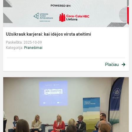
Užsikrauk karjerai: kai idėjos virsta ateitimi
Paskelbta: 2025-10-09
Kategorija:
Pranešimai
Plačiau
K
„
I