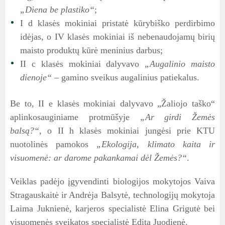
„Diena be plastiko“
;
I d klasės mokiniai pristatė kūrybiško perdirbimo
idėjas, o IV klasės mokiniai iš nebenaudojamų birių
maisto produktų kūrė meninius darbus;
II c klasės mokiniai dalyvavo
„Augalinio maisto
dienoje“
– gamino sveikus augalinius patiekalus.
Be to, II e klasės mokiniai dalyvavo „Žaliojo taško“
aplinkosauginiame protmūšyje
„Ar girdi Žemės
balsą?“
, o II h klasės mokiniai jungėsi prie KTU
nuotolinės pamokos
„Ekologija, klimato kaita ir
visuomenė: ar darome pakankamai dėl Žemės?“
.
Veiklas padėjo įgyvendinti biologijos mokytojos Vaiva
Stragauskaitė ir Andrėja Balsytė, technologijų mokytoja
Laima Juknienė, karjeros specialistė Elina Grigutė bei
visuomenės sveikatos specialistė Edita Juodienė.