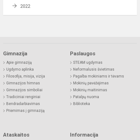
2022
Gimnazija
Paslaugos
Apie gimnaziją
STEAM ugdymas
Ugdymo aplinka
Neformalusis švietimas
Filosofija, misija, vizija
Pagalba mokiniams ir tėvams
Gimnazijos himnas
Mokinių pavėžėjimas
Gimnazijos simboliai
Mokinių maitinimas
Tradiciniai renginiai
Patalpų nuoma
Bendradarbiavimas
Biblioteka
Priėmimas į gimnaziją
Ataskaitos
Informacija