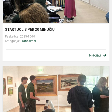
STARTUOLIS PER 20 MINUČIŲ
Paskelbta: 2025-10-07
Kategorija:
Pranešimai
Plačiau
,
p
–
š
k
-
e
P