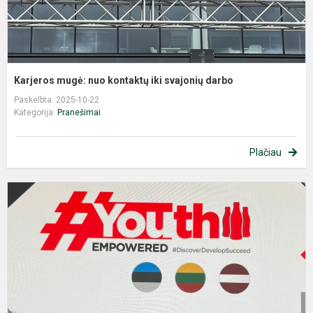
Karjeros mugė: nuo kontaktų iki svajonių darbo
Paskelbta: 2025-10-22
Kategorija:
Pranešimai
Plačiau
U
k
k
i
v
a