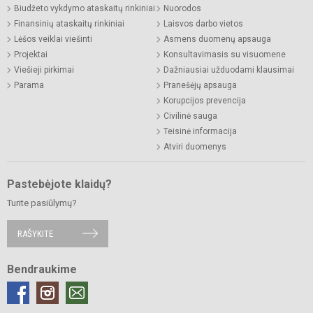
Biudžeto vykdymo ataskaitų rinkiniai
Nuorodos
Finansinių ataskaitų rinkiniai
Laisvos darbo vietos
Lėšos veiklai viešinti
Asmens duomenų apsauga
Projektai
Konsultavimasis su visuomene
Viešieji pirkimai
Dažniausiai užduodami klausimai
Parama
Pranešėjų apsauga
Korupcijos prevencija
Civilinė sauga
Teisinė informacija
Atviri duomenys
Pastebėjote klaidų?
Turite pasiūlymų?
RAŠYKITE
Bendraukime