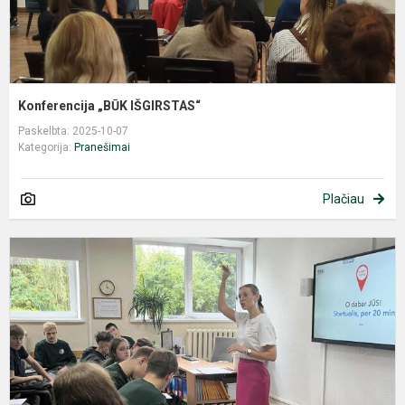
Konferencija „BŪK IŠGIRSTAS“
Paskelbta: 2025-10-07
Kategorija:
Pranešimai
Plačiau
S
P
2
M