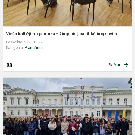
Viešo kalbėjimo pamoka – žingsnis į pasitikėjimą savimi
Paskelbta: 2025-10-22
Kategorija:
Pranešimai
Plačiau
K
į
V