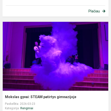
Plačiau
M
g
S
p
g
Mokslas gyvai: STEAM patirtys gimnazijoje
Paskelbta: 2026-03-23
Kategorija:
Renginiai