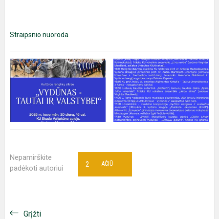
Straipsnio nuoroda
Nepamirškite
2
AČIŪ
padėkoti autoriui
Grįžti