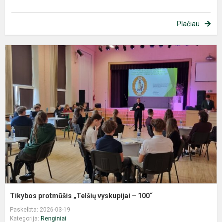
Plačiau
T
p
„
v
–
1
Tikybos protmūšis „Telšių vyskupijai – 100“
Paskelbta: 2026-03-19
Kategorija:
Renginiai