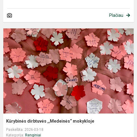
Plačiau
K
d
,
m
Kūrybinės dirbtuvės ,,Medeinės“ mokykloje
Paskelbta: 2026-03-18
Kategorija:
Renginiai