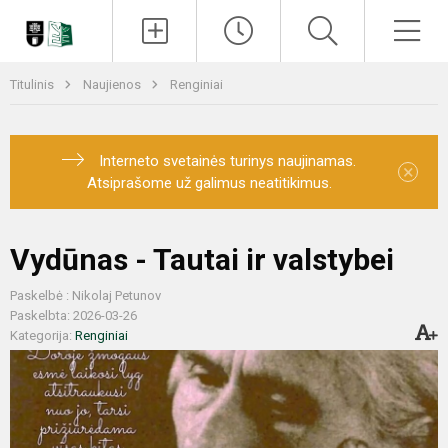
Paieška
Men
Titulinis
Naujienos
Renginiai
Interneto svetainės turinys naujinamas.
×
Atsiprašome už galimus neatitikimus.
Vydūnas - Tautai ir valstybei
Paskelbė : Nikolaj Petunov
Paskelbta: 2026-03-26
Kategorija:
Renginiai