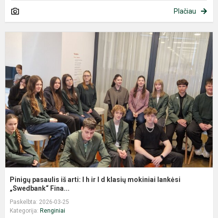
Plačiau
P
p
i
ar
I
h
ir
I
d
k
m
l
Pinigų pasaulis iš arti: I h ir I d klasių mokiniai lankėsi
„Swedbank“ Fina...
Paskelbta: 2026-03-25
Kategorija:
Renginiai