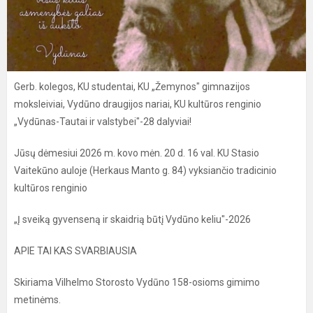
Gerb. kolegos, KU studentai, KU „Žemynos" gimnazijos
moksleiviai, Vydūno draugijos nariai, KU kultūros renginio
„Vydūnas-Tautai ir valstybei"-28 dalyviai!
Jūsų dėmesiui 2026 m. kovo mėn. 20 d. 16 val. KU Stasio
Vaitekūno auloje (Herkaus Manto g. 84) vyksiančio tradicinio
kultūros renginio
„Į sveiką gyvenseną ir skaidrią būtį Vydūno keliu"-2026
APIE TAI KAS SVARBIAUSIA
Skiriama Vilhelmo Storosto Vydūno 158-osioms gimimo
metinėms.