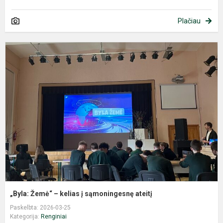
Plačiau
„
Ž
–
k
į
s
a
„Byla: Žemė“ – kelias į sąmoningesnę ateitį
Paskelbta: 2026-03-25
Kategorija:
Renginiai