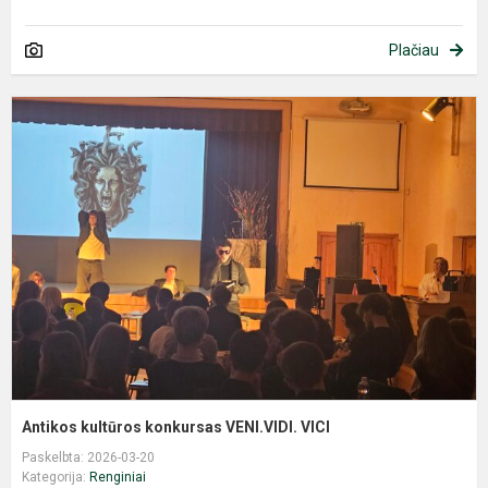
Plačiau
A
k
k
V
V
Antikos kultūros konkursas VENI.VIDI. VICI
Paskelbta: 2026-03-20
Kategorija:
Renginiai