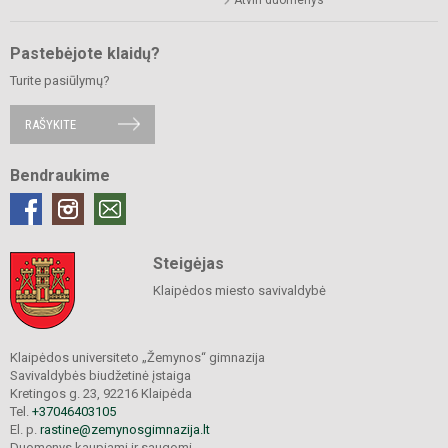
Pastebėjote klaidų?
Turite pasiūlymų?
RAŠYKITE
Bendraukime
Steigėjas
Klaipėdos miesto savivaldybė
Klaipėdos universiteto „Žemynos“ gimnazija
Savivaldybės biudžetinė įstaiga
Kretingos g. 23, 92216 Klaipėda
Tel.
+37046403105
El. p.
rastine@zemynosgimnazija.lt
Duomenys kaupiami ir saugomi