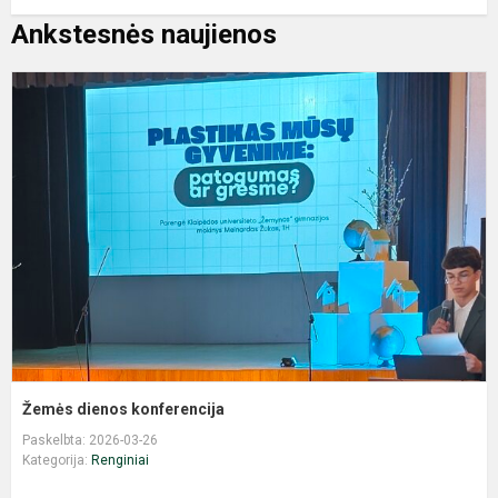
Ankstesnės naujienos
Ž
d
k
Žemės dienos konferencija
Paskelbta: 2026-03-26
Kategorija:
Renginiai