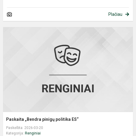
Plačiau
P
„
p
p
E
Paskaita „Bendra pinigų politika ES“
Paskelbta: 2026-03-20
Kategorija:
Renginiai