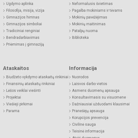
Ugdymo aplinka
Neformalusis švietimas
Filosofija, misija, vizija
Pagalba mokiniams ir tėvams
Gimnazijos himnas
Mokinių pavėžėjimas
Gimnazijos simboliai
Mokinių maitinimas
Tradiciniai renginiai
Patalpų nuoma
Bendradarbiavimas
Biblioteka
Priėmimas į gimnaziją
Ataskaitos
Informacija
Biudžeto vykdymo ataskaitų rinkiniai
Nuorodos
Finansinių ataskaitų rinkiniai
Laisvos darbo vietos
Lėšos veiklai viešinti
Asmens duomenų apsauga
Projektai
Konsultavimasis su visuomene
Viešieji pirkimai
Dažniausiai užduodami klausimai
Parama
Pranešėjų apsauga
Korupcijos prevencija
Civilinė sauga
Teisinė informacija
Atviri duomenys