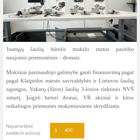
Jaunųjų šaulių būrelis mokslo metus pasitiko
naujomis priemonėmis - dronais.
Mokiniai pasinaudojo galimybe gauti finansavimą pagal
pagal Klaipėdos miesto savivaldybės ir Lietuvos šaulių
sąjungos, Vakarų (Jūros) šaulių 3-iosios rinktinės NVŠ
sutartį. Įsigyti keturi dronai, VR akiniai ir kitos
reikalingos priemonės mokomiesiems skrydžiams.
Nepamirškite
3
AČIŪ
padėkoti autoriui