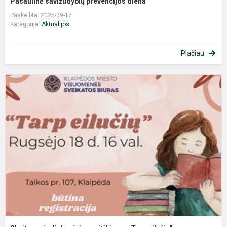
Pasaulinė savižudybių prevencijos diena
Paskelbta: 2025-09-17
Kategorija:
Aktualijos
Plačiau
S
ir
d
s
„
e