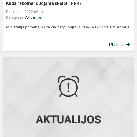
Kada rekomenduojama skelbti IPRR?
Paskelbta: 2022-09-14
Kategorija:
Aktualijos
Ministerija primena, ką reikia daryti pajutus COVID-19 ligos simptomus.
Plačiau
P
a
ir
k
d
p
d