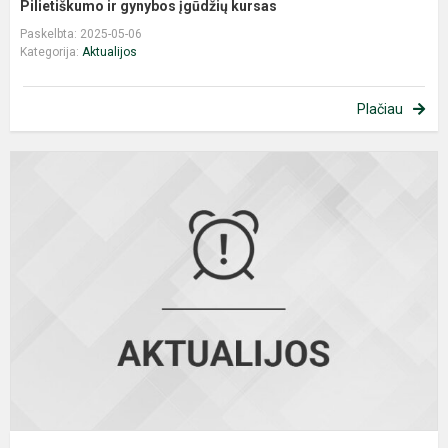
Pilietiškumo ir gynybos įgūdžių kursas
Paskelbta: 2025-05-06
Kategorija:
Aktualijos
Plačiau
P
„
m