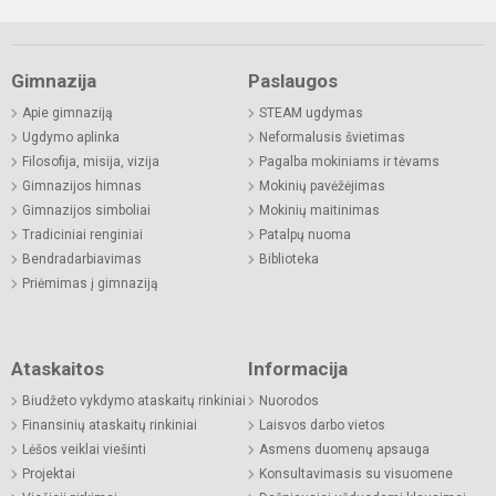
Gimnazija
Paslaugos
Apie gimnaziją
STEAM ugdymas
Ugdymo aplinka
Neformalusis švietimas
Filosofija, misija, vizija
Pagalba mokiniams ir tėvams
Gimnazijos himnas
Mokinių pavėžėjimas
Gimnazijos simboliai
Mokinių maitinimas
Tradiciniai renginiai
Patalpų nuoma
Bendradarbiavimas
Biblioteka
Priėmimas į gimnaziją
Ataskaitos
Informacija
Biudžeto vykdymo ataskaitų rinkiniai
Nuorodos
Finansinių ataskaitų rinkiniai
Laisvos darbo vietos
Lėšos veiklai viešinti
Asmens duomenų apsauga
Projektai
Konsultavimasis su visuomene