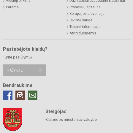
Viešieji pirkimai
Dažniausiai užduodami klausimai
Parama
Pranešėjų apsauga
Korupcijos prevencija
Civilinė sauga
Teisinė informacija
Atviri duomenys
Pastebėjote klaidų?
Turite pasiūlymų?
RAŠYKITE
Bendraukime
Steigėjas
Klaipėdos miesto savivaldybė