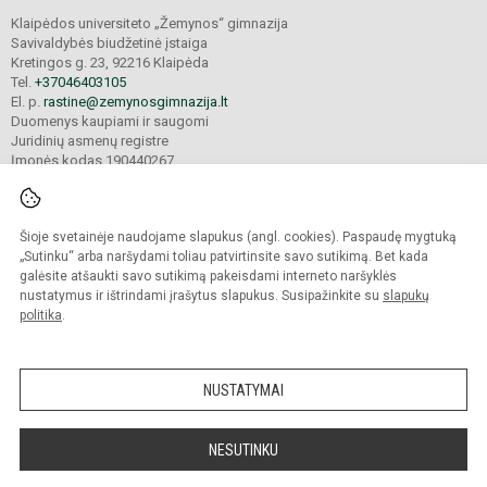
Klaipėdos universiteto „Žemynos“ gimnazija
Savivaldybės biudžetinė įstaiga
Kretingos g. 23, 92216 Klaipėda
Tel.
+37046403105
El. p.
rastine@zemynosgimnazija.lt
Duomenys kaupiami ir saugomi
Juridinių asmenų registre
Įmonės kodas 190440267
Šioje svetainėje naudojame slapukus (angl. cookies). Paspaudę mygtuką
© 2022. Klaipėdos universiteto „Žemynos“ gimnazija. Visos teisės saugomos.
Kopijuoti turinį be raštiško gimnazijos sutikimo griežtai draudžiama.
„Sutinku“ arba naršydami toliau patvirtinsite savo sutikimą. Bet kada
galėsite atšaukti savo sutikimą pakeisdami interneto naršyklės
Prieinamumo paraiška
Slapukų valdymas
nustatymus ir ištrindami įrašytus slapukus. Susipažinkite su
slapukų
politika
.
Sumanus būdas atnaujinti
mokyklos interneto
svetainę
NUSTATYMAI
NESUTINKU