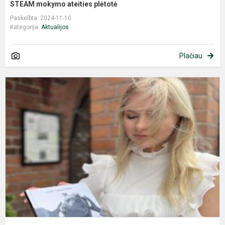
STEAM mokymo ateities plėtotė
Paskelbta: 2024-11-10
Kategorija:
Aktualijos
Plačiau
T
„
p
v