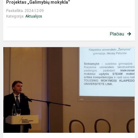
Projektas „Galimybių mokykla“
Paskelbta: 2024-12-09
Kategorija:
Aktualijos
Plačiau
S
m
a
p