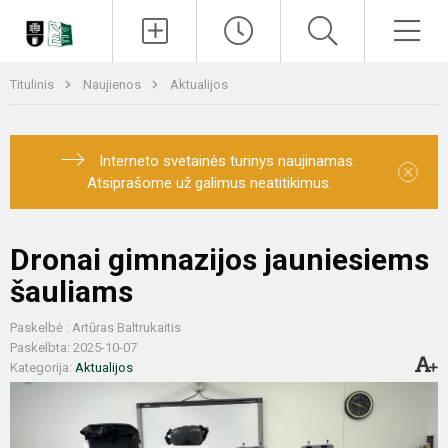
Paieška
Men
Titulinis
Naujienos
Aktualijos
Interneto svetainės turinys naujinamas.
×
Atsiprašome už galimus neatitikimus.
Dronai gimnazijos jauniesiems
šauliams
Paskelbė : Artūras Baltrukaitis
Paskelbta: 2025-10-07
Kategorija:
Aktualijos