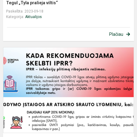
Tegul „Tyla pralieja viltis“
Paskelbta: 2023-09-18
Kategorija:
Aktualijos
Plačiau
K
r
s
I