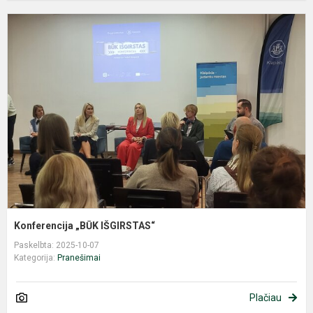
K
„
I
Konferencija „BŪK IŠGIRSTAS“
Paskelbta: 2025-10-07
Kategorija:
Pranešimai
Plačiau