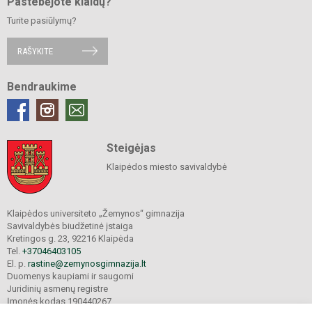
Pastebėjote klaidų?
Turite pasiūlymų?
RAŠYKITE
Bendraukime
Steigėjas
Klaipėdos miesto savivaldybė
Klaipėdos universiteto „Žemynos“ gimnazija
Savivaldybės biudžetinė įstaiga
Kretingos g. 23, 92216 Klaipėda
Tel.
+37046403105
El. p.
rastine@zemynosgimnazija.lt
Duomenys kaupiami ir saugomi
Juridinių asmenų registre
Įmonės kodas 190440267