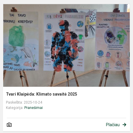
T
K
K
s
2
Tvari Klaipėda: Klimato savaitė 2025
Paskelbta: 2025-10-24
Kategorija:
Pranešimai
Plačiau