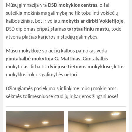
Mūsų gimnazija yra
DSD mokyklos centras
, o tai
suteikia mokiniams galimybę ne tik tobulinti vokiečių
kalbos žinias, bet ir vėliau
mokytis ar dirbti Vokietijoje
.
DSD diplomas pripažįstamas
tarptautiniu mastu
, todėl
atveria plačias karjeros ir studijų galimybes.
Mūsų mokykloje vokiečių kalbos pamokas veda
gimtakalbė mokytoja G. Matthias
. Gimtakalbis
mokytojas dirba tik
dviejose Lietuvos mokyklose
, kitos
mokyklos tokios galimybės neturi.
Džiaugiamės pasiekimais ir linkime mūsų mokiniams
sėkmės tolimesniuose studijų ir karjeros žingsniuose!