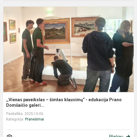
,
p
–
š
k
-
e
P
,,Vienas paveikslas – šimtas klausimų“ - edukacija Prano
Domšaičio galeri...
Paskelbta: 2025-10-06
Kategorija:
Pranešimai
Plačiau