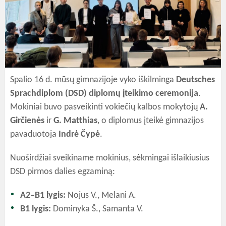
Spalio 16 d. mūsų gimnazijoje vyko iškilminga
Deutsches
Sprachdiplom (DSD) diplomų įteikimo ceremonija
.
Mokiniai buvo pasveikinti vokiečių kalbos mokytojų
A.
Girčienės
ir
G. Matthias
, o diplomus įteikė gimnazijos
pavaduotoja
Indrė Čypė
.
Nuoširdžiai sveikiname mokinius, sėkmingai išlaikiusius
DSD pirmos dalies egzaminą:
A2–B1 lygis:
Nojus V., Melani A.
B1 lygis:
Dominyka Š., Samanta V.