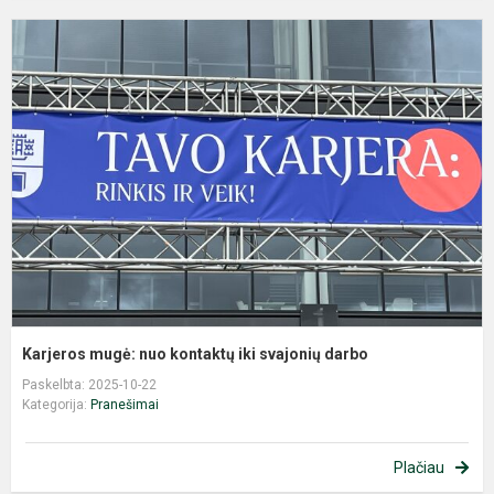
K
m
n
k
ik
s
d
Karjeros mugė: nuo kontaktų iki svajonių darbo
Paskelbta: 2025-10-22
Kategorija:
Pranešimai
Plačiau