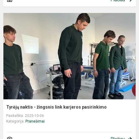
T
n
-
ž
l
k
p
Tyrėjų naktis - žingsnis link karjeros pasirinkimo
Paskelbta: 2025-10-06
Kategorija:
Pranešimai
Plačiau