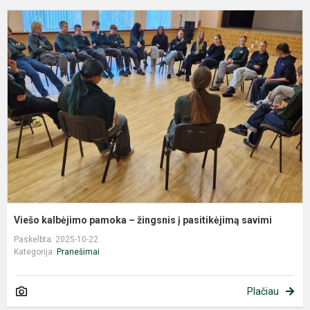
V
k
p
–
ž
į
p
s
Viešo kalbėjimo pamoka – žingsnis į pasitikėjimą savimi
Paskelbta: 2025-10-22
Kategorija:
Pranešimai
Plačiau