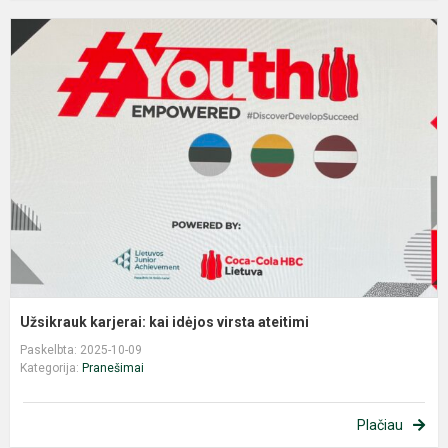
U
k
k
i
v
a
Užsikrauk karjerai: kai idėjos virsta ateitimi
Paskelbta: 2025-10-09
Kategorija:
Pranešimai
Plačiau