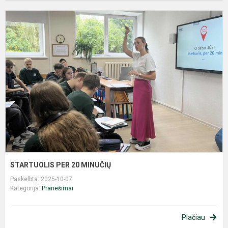
S
P
2
M
STARTUOLIS PER 20 MINUČIŲ
Paskelbta: 2025-10-07
Kategorija:
Pranešimai
Plačiau