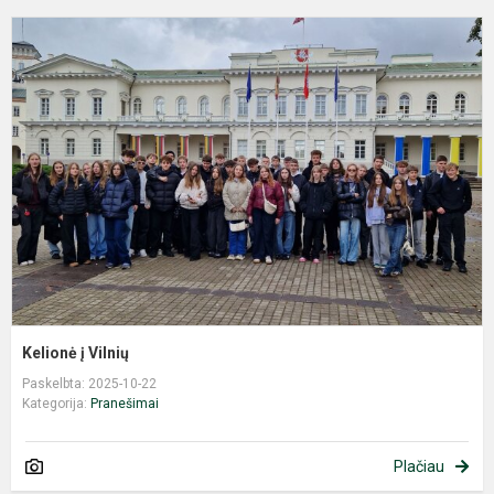
K
į
V
Kelionė į Vilnių
Paskelbta: 2025-10-22
Kategorija:
Pranešimai
Plačiau