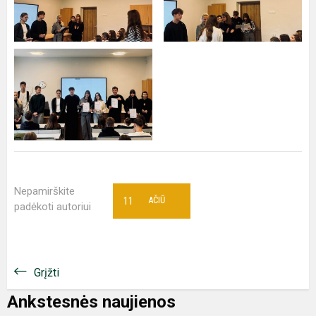
Nepamirškite
11
AČIŪ
padėkoti autoriui
Grįžti
Ankstesnės naujienos