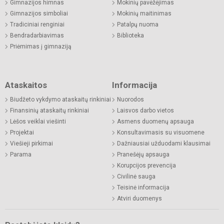
Gimnazijos himnas
Mokinių pavėžėjimas
Gimnazijos simboliai
Mokinių maitinimas
Tradiciniai renginiai
Patalpų nuoma
Bendradarbiavimas
Biblioteka
Priėmimas į gimnaziją
Ataskaitos
Informacija
Biudžeto vykdymo ataskaitų rinkiniai
Nuorodos
Finansinių ataskaitų rinkiniai
Laisvos darbo vietos
Lėšos veiklai viešinti
Asmens duomenų apsauga
Projektai
Konsultavimasis su visuomene
Viešieji pirkimai
Dažniausiai užduodami klausimai
Parama
Pranešėjų apsauga
Korupcijos prevencija
Civilinė sauga
Teisinė informacija
Atviri duomenys