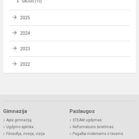
SAUSIS (10)
2025
2024
2023
2022
Gimnazija
Paslaugos
Apie gimnaziją
STEAM ugdymas
Ugdymo aplinka
Neformalusis švietimas
Filosofija, misija, vizija
Pagalba mokiniams ir tėvams