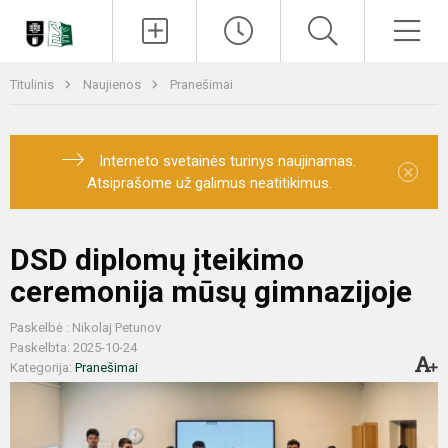
Paieška
Men
Titulinis
Naujienos
Pranešimai
Interneto svetainės turinys naujinamas.
×
Atsiprašome už galimus neatitikimus.
DSD diplomų įteikimo
ceremonija mūsų gimnazijoje
Paskelbė : Nikolaj Petunov
Paskelbta: 2025-10-24
Kategorija:
Pranešimai