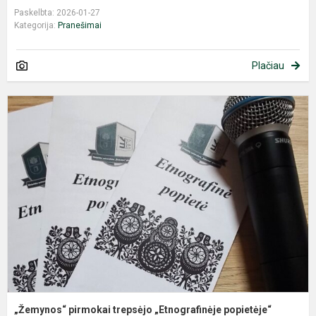
Paskelbta: 2026-01-27
Kategorija:
Pranešimai
Plačiau
„
p
t
„
p
„Žemynos“ pirmokai trepsėjo „Etnografinėje popietėje“