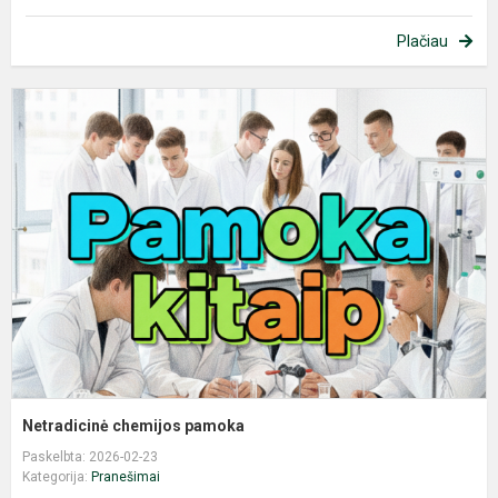
Plačiau
N
c
p
Netradicinė chemijos pamoka
Paskelbta: 2026-02-23
Kategorija:
Pranešimai