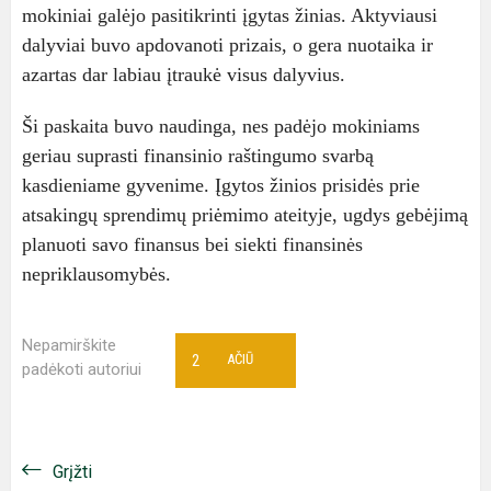
mokiniai galėjo pasitikrinti įgytas žinias. Aktyviausi
dalyviai buvo apdovanoti prizais, o gera nuotaika ir
azartas dar labiau įtraukė visus dalyvius.
Ši paskaita buvo naudinga, nes padėjo mokiniams
geriau suprasti finansinio raštingumo svarbą
kasdieniame gyvenime. Įgytos žinios prisidės prie
atsakingų sprendimų priėmimo ateityje, ugdys gebėjimą
planuoti savo finansus bei siekti finansinės
nepriklausomybės.
Nepamirškite
2
AČIŪ
padėkoti autoriui
Grįžti