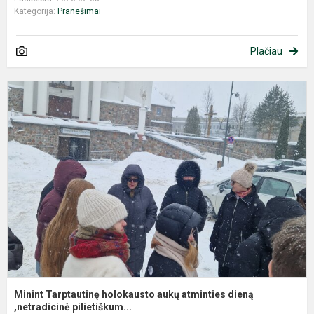
Kategorija:
Pranešimai
Plačiau
M
T
h
a
a
d
,n
Minint Tarptautinę holokausto aukų atminties dieną
,netradicinė pilietiškum...