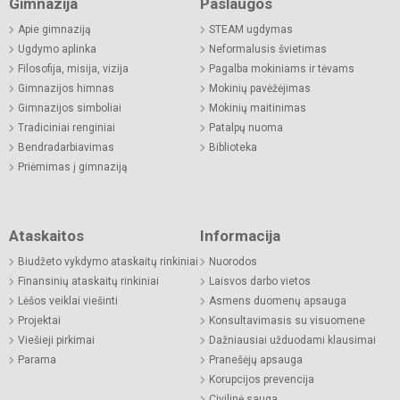
Gimnazija
Paslaugos
Apie gimnaziją
STEAM ugdymas
Ugdymo aplinka
Neformalusis švietimas
Filosofija, misija, vizija
Pagalba mokiniams ir tėvams
Gimnazijos himnas
Mokinių pavėžėjimas
Gimnazijos simboliai
Mokinių maitinimas
Tradiciniai renginiai
Patalpų nuoma
Bendradarbiavimas
Biblioteka
Priėmimas į gimnaziją
Ataskaitos
Informacija
Biudžeto vykdymo ataskaitų rinkiniai
Nuorodos
Finansinių ataskaitų rinkiniai
Laisvos darbo vietos
Lėšos veiklai viešinti
Asmens duomenų apsauga
Projektai
Konsultavimasis su visuomene
Viešieji pirkimai
Dažniausiai užduodami klausimai
Parama
Pranešėjų apsauga
Korupcijos prevencija
Civilinė sauga