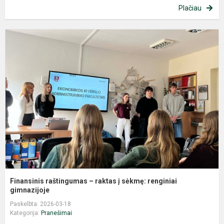
Plačiau
F
r
–
r
į
s
r
g
Finansinis raštingumas – raktas į sėkmę: renginiai
gimnazijoje
Paskelbta: 2026-03-18
Kategorija:
Pranešimai