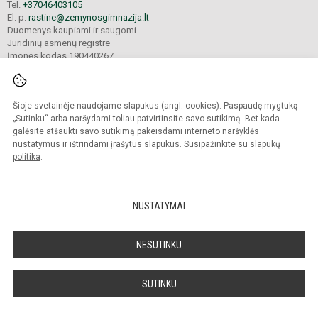
Tel.
+37046403105
El. p.
rastine@zemynosgimnazija.lt
Duomenys kaupiami ir saugomi
Juridinių asmenų registre
Įmonės kodas 190440267
Šioje svetainėje naudojame slapukus (angl. cookies). Paspaudę mygtuką
© 2022. Klaipėdos universiteto „Žemynos“ gimnazija. Visos teisės saugomos.
Kopijuoti turinį be raštiško gimnazijos sutikimo griežtai draudžiama.
„Sutinku“ arba naršydami toliau patvirtinsite savo sutikimą. Bet kada
galėsite atšaukti savo sutikimą pakeisdami interneto naršyklės
Prieinamumo paraiška
Slapukų valdymas
nustatymus ir ištrindami įrašytus slapukus. Susipažinkite su
slapukų
politika
.
Sumanus būdas atnaujinti
mokyklos interneto
svetainę
NUSTATYMAI
NESUTINKU
SUTINKU