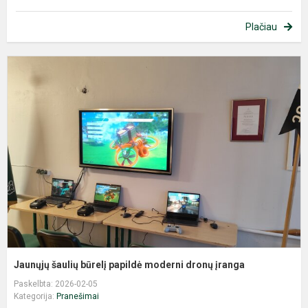
Plačiau
J
š
b
p
m
d
į
Jaunųjų šaulių būrelį papildė moderni dronų įranga
Paskelbta: 2026-02-05
Kategorija:
Pranešimai