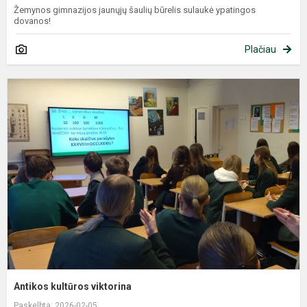
Žemynos gimnazijos jaunųjų šaulių būrelis sulaukė ypatingos
dovanos!
Plačiau
A
k
v
Antikos kultūros viktorina
Paskelbta: 2026-02-05