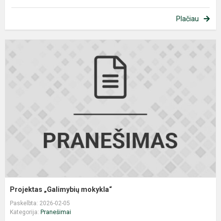
Plačiau
P
„
m
Projektas „Galimybių mokykla“
Paskelbta: 2026-02-05
Kategorija:
Pranešimai