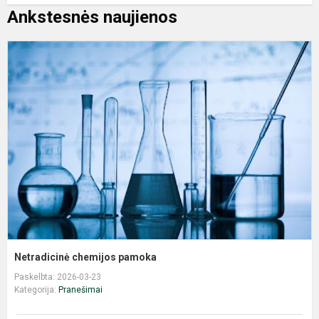
Ankstesnės naujienos
N
c
p
Netradicinė chemijos pamoka
Paskelbta: 2026-03-23
Kategorija:
Pranešimai