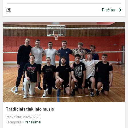
Plačiau
T
t
m
Tradicinis tinklinio mūšis
Paskelbta: 2026-02-23
Kategorija:
Pranešimai