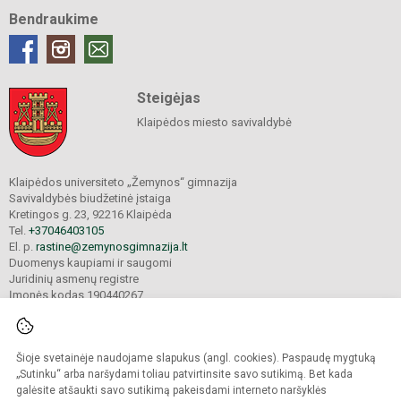
Bendraukime
Steigėjas
Klaipėdos miesto savivaldybė
Klaipėdos universiteto „Žemynos“ gimnazija
Savivaldybės biudžetinė įstaiga
Kretingos g. 23, 92216 Klaipėda
Tel.
+37046403105
El. p.
rastine@zemynosgimnazija.lt
Duomenys kaupiami ir saugomi
Juridinių asmenų registre
Įmonės kodas 190440267
Šioje svetainėje naudojame slapukus (angl. cookies). Paspaudę mygtuką
© 2022. Klaipėdos universiteto „Žemynos“ gimnazija. Visos teisės saugomos.
Kopijuoti turinį be raštiško gimnazijos sutikimo griežtai draudžiama.
„Sutinku“ arba naršydami toliau patvirtinsite savo sutikimą. Bet kada
galėsite atšaukti savo sutikimą pakeisdami interneto naršyklės
Prieinamumo paraiška
Slapukų valdymas