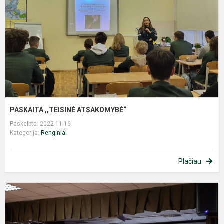
PASKAITA ,,TEISINĖ ATSAKOMYBĖ“
Paskelbta: 2022-11-16
Kategorija:
Renginiai
Plačiau
T
p