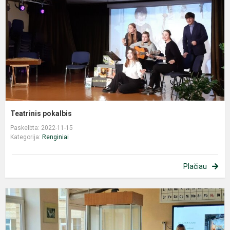
Teatrinis pokalbis
Paskelbta: 2022-11-15
Kategorija:
Renginiai
Plačiau
A
k
k