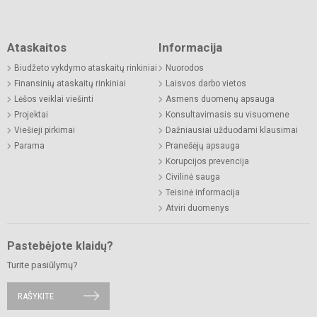
Ataskaitos
Informacija
Biudžeto vykdymo ataskaitų rinkiniai
Nuorodos
Finansinių ataskaitų rinkiniai
Laisvos darbo vietos
Lėšos veiklai viešinti
Asmens duomenų apsauga
Projektai
Konsultavimasis su visuomene
Viešieji pirkimai
Dažniausiai užduodami klausimai
Parama
Pranešėjų apsauga
Korupcijos prevencija
Civilinė sauga
Teisinė informacija
Atviri duomenys
Pastebėjote klaidų?
Turite pasiūlymų?
RAŠYKITE