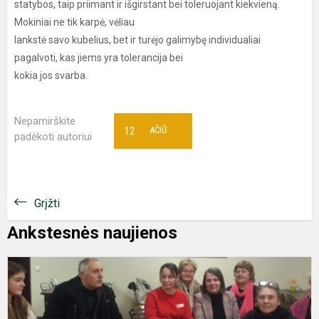
statybos, taip priimant ir išgirstant bei toleruojant kiekvieną.
Mokiniai ne tik karpė, vėliau
lankstė savo kubelius, bet ir turėjo galimybę individualiai
pagalvoti, kas jiems yra tolerancija bei
kokia jos svarba.
Nepamirškite
12
AČIŪ
padėkoti autoriui
Grįžti
Ankstesnės naujienos
A
,
d