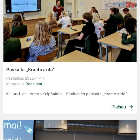
Paskaita ,,Kranto arda“
Paskelbta: 2022-11-11
Kategorija:
Renginiai
KU prof. dr. Loretos Kelpšaitės – Rimkienės paskaita ,,Kranto arda“
Plačiau
J
-
j