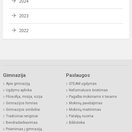
2024
2023
2022
Gimnazija
Paslaugos
Apie gimnaziją
STEAM ugdymas
Ugdymo aplinka
Neformalusis švietimas
Filosofija, misija, vizija
Pagalba mokiniams ir tėvams
Gimnazijos himnas
Mokinių pavėžėjimas
Gimnazijos simboliai
Mokinių maitinimas
Tradiciniai renginiai
Patalpų nuoma
Bendradarbiavimas
Biblioteka
Priėmimas į gimnaziją