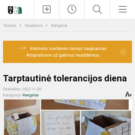
Paieška
Men
Titulinis
Naujienos
Renginiai
Interneto svetainės turinys naujinamas.
×
Atsiprašome už galimus neatitikimus.
Tarptautinė tolerancijos diena
Paskelbta: 2022-11-20
Kategorija:
Renginiai