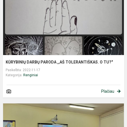
T
O
T
KŪRYBINIŲ DARBŲ PARODA ,,AŠ TOLERANTIŠKAS. O TU?"
Paskelbta: 2022-11-17
Kategorija:
Renginiai
Plačiau
P
,
A