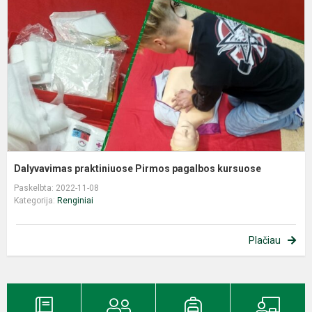
p
k
Dalyvavimas praktiniuose Pirmos pagalbos kursuose
Paskelbta: 2022-11-08
Kategorija:
Renginiai
Plačiau