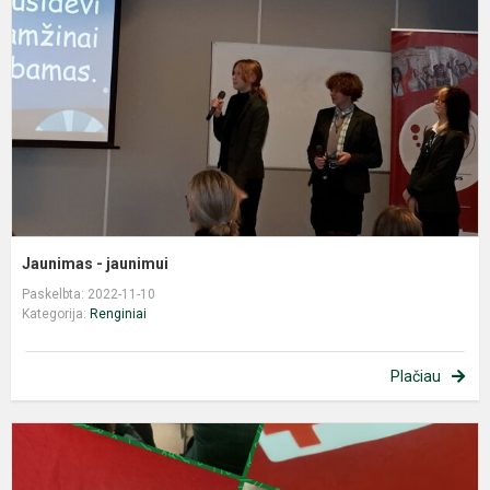
Jaunimas - jaunimui
Paskelbta: 2022-11-10
Kategorija:
Renginiai
Plačiau
D
p
P