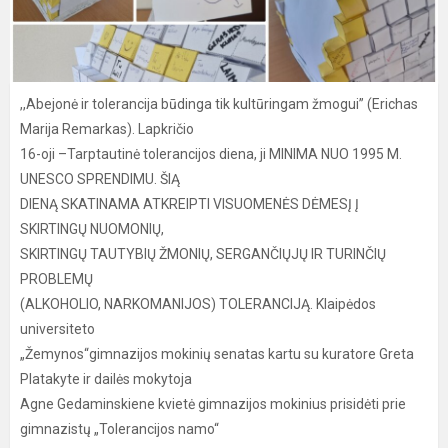
,,Abejonė ir tolerancija būdinga tik kultūringam žmogui” (Erichas
Marija Remarkas). Lapkričio
16-oji –Tarptautinė tolerancijos diena, ji MINIMA NUO 1995 M.
UNESCO SPRENDIMU. ŠIĄ
DIENĄ SKATINAMA ATKREIPTI VISUOMENĖS DĖMESĮ Į
SKIRTINGŲ NUOMONIŲ,
SKIRTINGŲ TAUTYBIŲ ŽMONIŲ, SERGANČIŲJŲ IR TURINČIŲ
PROBLEMŲ
(ALKOHOLIO, NARKOMANIJOS) TOLERANCIJĄ. Klaipėdos
universiteto
„Žemynos“gimnazijos mokinių senatas kartu su kuratore Greta
Platakyte ir dailės mokytoja
Agne Gedaminskiene kvietė gimnazijos mokinius prisidėti prie
gimnazistų „Tolerancijos namo“