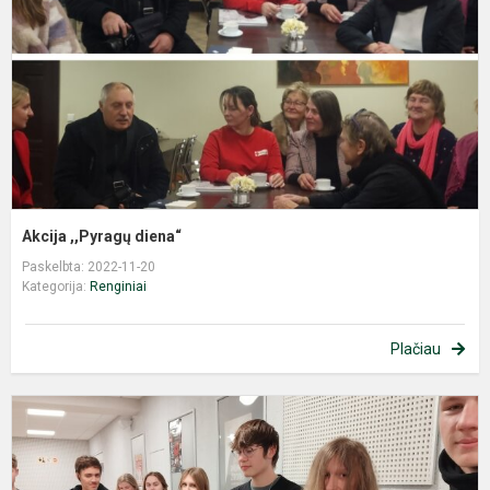
Akcija ,,Pyragų diena“
Paskelbta: 2022-11-20
Kategorija:
Renginiai
Plačiau
L
s
„
m