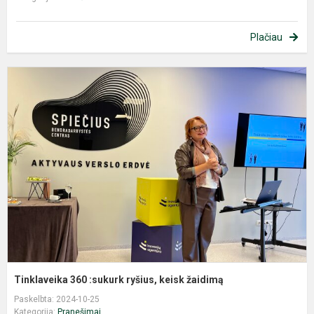
Plačiau
T
3
:
r
k
ž
Tinklaveika 360 :sukurk ryšius, keisk žaidimą
Paskelbta: 2024-10-25
Kategorija:
Pranešimai