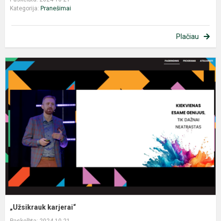
Kategorija:
Pranešimai
Plačiau
„
k
„Užsikrauk karjerai“
Paskelbta: 2024-10-21