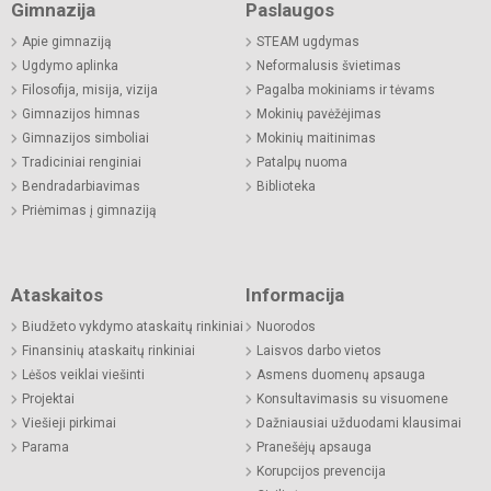
Gimnazija
Paslaugos
Apie gimnaziją
STEAM ugdymas
Ugdymo aplinka
Neformalusis švietimas
Filosofija, misija, vizija
Pagalba mokiniams ir tėvams
Gimnazijos himnas
Mokinių pavėžėjimas
Gimnazijos simboliai
Mokinių maitinimas
Tradiciniai renginiai
Patalpų nuoma
Bendradarbiavimas
Biblioteka
Priėmimas į gimnaziją
Ataskaitos
Informacija
Biudžeto vykdymo ataskaitų rinkiniai
Nuorodos
Finansinių ataskaitų rinkiniai
Laisvos darbo vietos
Lėšos veiklai viešinti
Asmens duomenų apsauga
Projektai
Konsultavimasis su visuomene
Viešieji pirkimai
Dažniausiai užduodami klausimai
Parama
Pranešėjų apsauga
Korupcijos prevencija