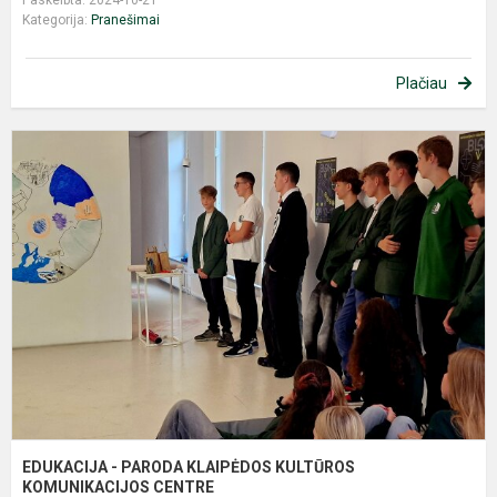
Kategorija:
Pranešimai
Plačiau
E
-
P
K
K
K
C
EDUKACIJA - PARODA KLAIPĖDOS KULTŪROS
KOMUNIKACIJOS CENTRE