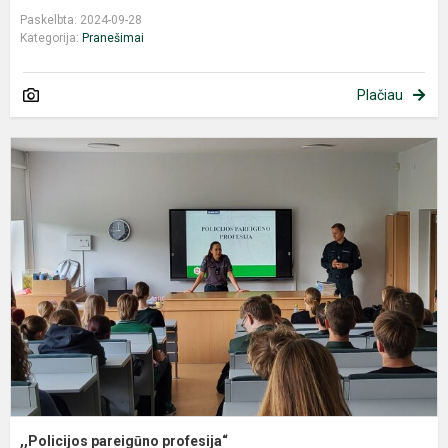
Paskelbta: 2024-09-28
Kategorija:
Pranešimai
Plačiau
,
p
p
,,Policijos pareigūno profesija“