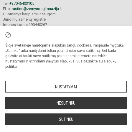
Tel.
+37046403105
El. p.
rastine@zemynosgimnazija.lt
Duomenys kaupiami ir saugomi
Juridinių asmenų registre
Įmonės kodas 190440267
Šioje svetainėje naudojame slapukus (angl. cookies). Paspaudę mygtuką
© 2022. Klaipėdos universiteto „Žemynos“ gimnazija. Visos teisės saugomos.
Kopijuoti turinį be raštiško gimnazijos sutikimo griežtai draudžiama.
„Sutinku“ arba naršydami toliau patvirtinsite savo sutikimą. Bet kada
galėsite atšaukti savo sutikimą pakeisdami interneto naršyklės
Prieinamumo paraiška
Slapukų valdymas
nustatymus ir ištrindami įrašytus slapukus. Susipažinkite su
slapukų
politika
.
Sumanus būdas atnaujinti
mokyklos interneto
svetainę
NUSTATYMAI
NESUTINKU
SUTINKU