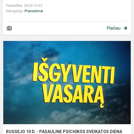
Paskelbta: 2024-10-02
Kategorija:
Pranešimai
Plačiau
R
1
D
-
P
P
S
D
RUGSĖJO 10 D. - PASAULINĖ PSICHIKOS SVEIKATOS DIENA