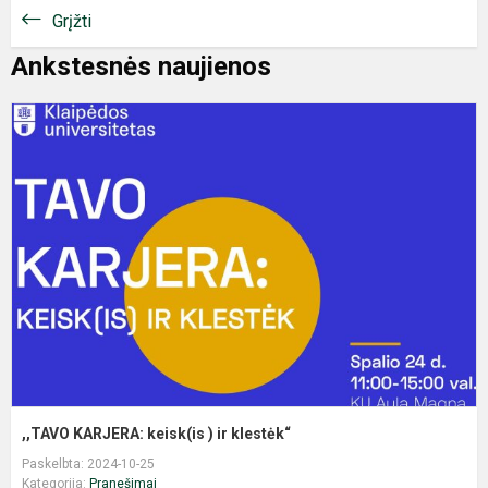
Grįžti
Ankstesnės naujienos
,
K
k
)
ir
k
,,TAVO KARJERA: keisk(is ) ir klestėk“
Paskelbta: 2024-10-25
Kategorija:
Pranešimai