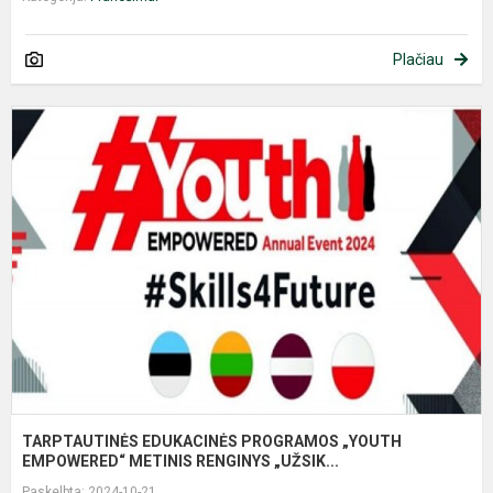
Plačiau
T
E
P
„
E
M
TARPTAUTINĖS EDUKACINĖS PROGRAMOS „YOUTH
EMPOWERED“ METINIS RENGINYS „UŽSIK...
Paskelbta: 2024-10-21