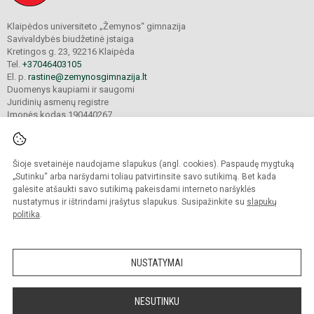
Klaipėdos universiteto „Žemynos“ gimnazija
Savivaldybės biudžetinė įstaiga
Kretingos g. 23, 92216 Klaipėda
Tel.
+37046403105
El. p.
rastine@zemynosgimnazija.lt
Duomenys kaupiami ir saugomi
Juridinių asmenų registre
Įmonės kodas 190440267
Šioje svetainėje naudojame slapukus (angl. cookies). Paspaudę mygtuką
© 2022. Klaipėdos universiteto „Žemynos“ gimnazija. Visos teisės saugomos.
Kopijuoti turinį be raštiško gimnazijos sutikimo griežtai draudžiama.
„Sutinku“ arba naršydami toliau patvirtinsite savo sutikimą. Bet kada
galėsite atšaukti savo sutikimą pakeisdami interneto naršyklės
Prieinamumo paraiška
Slapukų valdymas
nustatymus ir ištrindami įrašytus slapukus. Susipažinkite su
slapukų
politika
.
Sumanus būdas atnaujinti
mokyklos interneto
svetainę
NUSTATYMAI
NESUTINKU