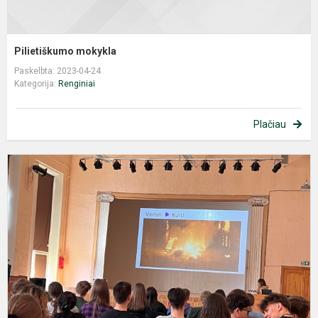
Pilietiškumo mokykla
Paskelbta: 2023-04-24
Kategorija:
Renginiai
Plačiau
M
p
i
į
p