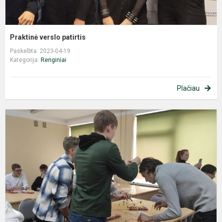
Praktinė verslo patirtis
Paskelbta: 2023-04-19
Kategorija:
Renginiai
Plačiau
F
d