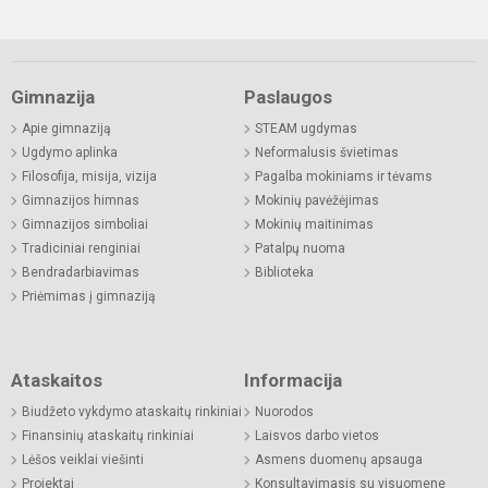
Gimnazija
Paslaugos
Apie gimnaziją
STEAM ugdymas
Ugdymo aplinka
Neformalusis švietimas
Filosofija, misija, vizija
Pagalba mokiniams ir tėvams
Gimnazijos himnas
Mokinių pavėžėjimas
Gimnazijos simboliai
Mokinių maitinimas
Tradiciniai renginiai
Patalpų nuoma
Bendradarbiavimas
Biblioteka
Priėmimas į gimnaziją
Ataskaitos
Informacija
Biudžeto vykdymo ataskaitų rinkiniai
Nuorodos
Finansinių ataskaitų rinkiniai
Laisvos darbo vietos
Lėšos veiklai viešinti
Asmens duomenų apsauga
Projektai
Konsultavimasis su visuomene