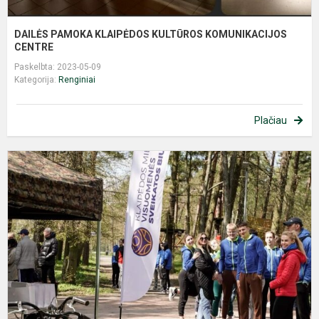
DAILĖS PAMOKA KLAIPĖDOS KULTŪROS KOMUNIKACIJOS
CENTRE
Paskelbta: 2023-05-09
Kategorija:
Renginiai
Plačiau
V
,
J
S
R