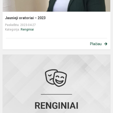
Jaunieji oratoriai – 2023
Paskelbta: 2023-04-27
Kategorija:
Renginiai
Plačiau
P
m