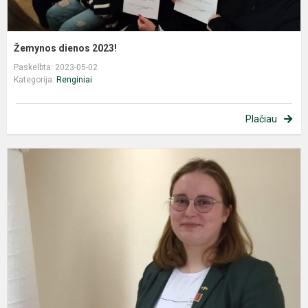
Žemynos dienos 2023!
Paskelbta: 2023-05-02
Kategorija:
Renginiai
Plačiau
J
o
–
2