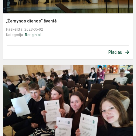
,Žemynos dienos” šventė
Paskelbta: 2023-05-02
Kategorija:
Renginiai
Plačiau
Ž
d
2