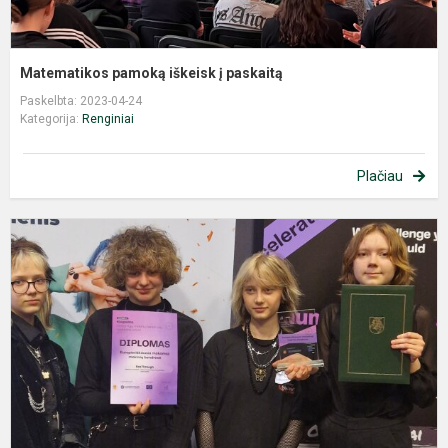
Matematikos pamoką iškeisk į paskaitą
Paskelbta: 2023-04-24
Kategorija:
Renginiai
Plačiau
P
v
p