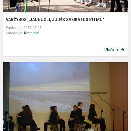
VARŽYBOS ,,JAUNUOLI, JUDĖK SVEIKATOS RITMU“
Paskelbta: 2023-05-03
Kategorija:
Renginiai
Plačiau
,
d
š