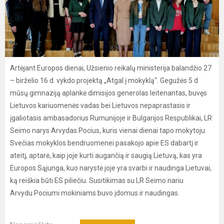
Artėjant Europos dienai, Užsienio reikalų ministerija balandžio 27
– birželio 16 d. vykdo projektą „Atgal į mokyklą“. Gegužės 5 d
mūsų gimnaziją aplankė dimisijos generolas leitenantas, buvęs
Lietuvos kariuomenės vadas bei Lietuvos nepaprastasis ir
įgaliotasis ambasadorius Rumunijoje ir Bulgarijos Respublikai, LR
Seimo narys Arvydas Pocius, kuris vienai dienai tapo mokytoju.
Svečias mokyklos bendruomenei pasakojo apie ES dabartį ir
ateitį, aptarė, kaip joje kurti augančią ir saugią Lietuvą, kas yra
Europos Sąjunga, kuo narystė joje yra svarbi ir naudinga Lietuvai,
ką reiškia būti ES piliečiu. Susitikimas su LR Seimo nariu
Arvydu Pociumi mokiniams buvo įdomus ir naudingas.