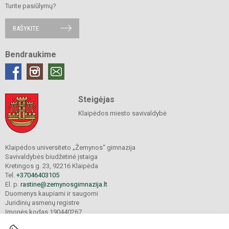
Turite pasiūlymų?
RAŠYKITE
Bendraukime
Steigėjas
Klaipėdos miesto savivaldybė
Klaipėdos universiteto „Žemynos“ gimnazija
Savivaldybės biudžetinė įstaiga
Kretingos g. 23, 92216 Klaipėda
Tel.
+37046403105
El. p.
rastine@zemynosgimnazija.lt
Duomenys kaupiami ir saugomi
Juridinių asmenų registre
Įmonės kodas 190440267