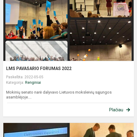
2
LMS PAVASARIO FORUMAS 2022
Paskelbta: 2022-05-05
Kategorija:
Renginiai
Mokinių senato narė dalyvavo Lietuvos moksleivių sąjungos
asamblėjoje....
Plačiau
K
v