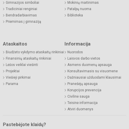
Gimnazijos simboliai
Mokinių maitinimas
Tradiciniai renginiai
Patalpų nuoma
Bendradarbiavimas
Biblioteka
Priėmimas į gimnaziją
Ataskaitos
Informacija
Biudžeto vykdymo ataskaitų rinkiniai
Nuorodos
Finansinių ataskaitų rinkiniai
Laisvos darbo vietos
Lėšos veiklai viešinti
Asmens duomenų apsauga
Projektai
Konsultavimasis su visuomene
Viešieji pirkimai
Dažniausiai užduodami klausimai
Parama
Pranešėjų apsauga
Korupcijos prevencija
Civilinė sauga
Teisinė informacija
Atviri duomenys
Pastebėjote klaidų?