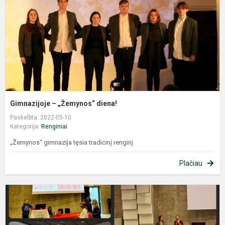
Gimnazijoje – „Žemynos“ diena!
Paskelbta: 2022-05-10
Kategorija:
Renginiai
„Žemynos“ gimnazija tęsia tradicinį renginį
Plačiau
L
P
F