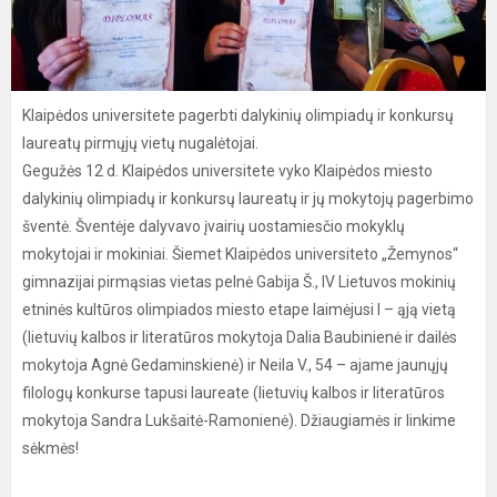
Klaipėdos universitete pagerbti dalykinių olimpiadų ir konkursų
laureatų pirmųjų vietų nugalėtojai.
Gegužės 12 d. Klaipėdos universitete vyko Klaipėdos miesto
dalykinių olimpiadų ir konkursų laureatų ir jų mokytojų pagerbimo
šventė. Šventėje dalyvavo įvairių uostamiesčio mokyklų
mokytojai ir mokiniai. Šiemet Klaipėdos universiteto „Žemynos“
gimnazijai pirmąsias vietas pelnė Gabija Š., IV Lietuvos mokinių
etninės kultūros olimpiados miesto etape laimėjusi I – ąją vietą
(lietuvių kalbos ir literatūros mokytoja Dalia Baubinienė ir dailės
mokytoja Agnė Gedaminskienė) ir Neila V., 54 – ajame jaunųjų
filologų konkurse tapusi laureate (lietuvių kalbos ir literatūros
mokytoja Sandra Lukšaitė-Ramonienė). Džiaugiamės ir linkime
sėkmės!