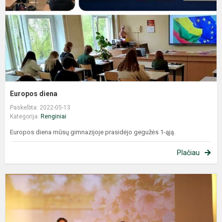
Europos diena
Paskelbta: 2022-05-13
Kategorija:
Renginiai
Europos diena mūsų gimnazijoje prasidėjo gegužės 1-ąją.
Plačiau
G
–
„
d