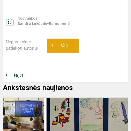
Nuotraukos:
Sandra Lukšaitė-Ramonienė
Nepamirškite
7
AČIŪ
padėkoti autoriui
Grįžti
Ankstesnės naujienos
E
d