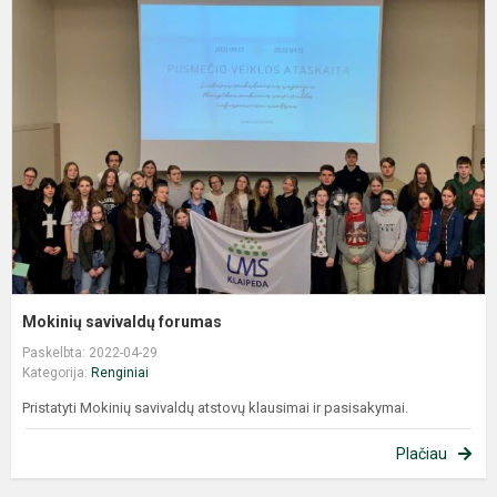
s
f
Mokinių savivaldų forumas
Paskelbta: 2022-04-29
Kategorija:
Renginiai
Pristatyti Mokinių savivaldų atstovų klausimai ir pasisakymai.
Plačiau