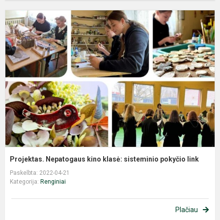
P
N
k
k
s
p
l
Projektas. Nepatogaus kino klasė: sisteminio pokyčio link
Paskelbta: 2022-04-21
Kategorija:
Renginiai
Plačiau