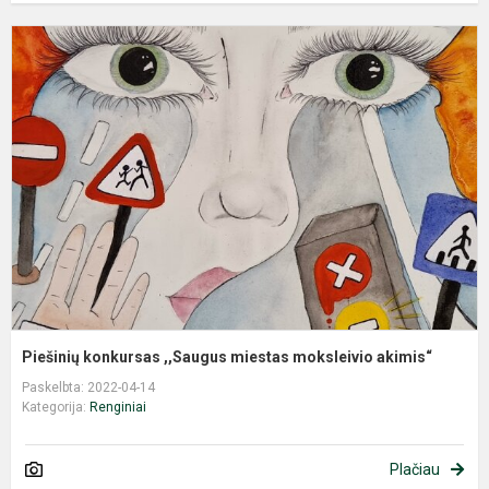
P
k
,
m
m
a
Piešinių konkursas ,,Saugus miestas moksleivio akimis“
Paskelbta: 2022-04-14
Kategorija:
Renginiai
Plačiau