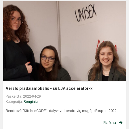
V
p
-
s
L
a
x
Verslo pradžiamokslis - su LJA accelerator-x
Paskelbta: 2022-04-29
Kategorija:
Renginiai
Bendrovė "KitchenCODE" dalyvavo bendrovių mugėje Exspo - 2022.
Plačiau