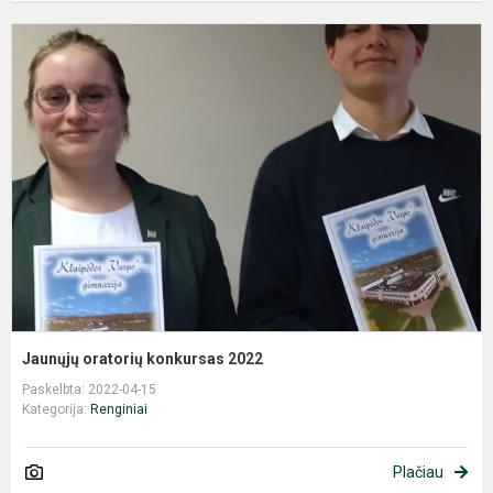
J
o
k
2
Jaunųjų oratorių konkursas 2022
Paskelbta: 2022-04-15
Kategorija:
Renginiai
Plačiau