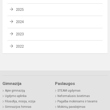
2025
2024
2023
2022
Gimnazija
Paslaugos
Apie gimnaziją
STEAM ugdymas
Ugdymo aplinka
Neformalusis švietimas
Filosofija, misija, vizija
Pagalba mokiniams ir tėvams
Gimnazijos himnas
Mokinių pavėžėjimas