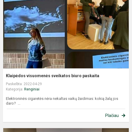
s
b
p
Klaipėdos visuomenės sveikatos biuro paskaita
Paskelbta: 2022-04-29
Kategorija:
Renginiai
Elektroninės cigaretės nėra nekaltas vaikų žaidimas: kokią žalą jos
daro? ...
Plačiau
M