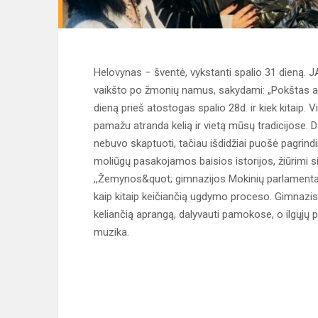
Helovynas − šventė, vykstanti spalio 31 dieną. J
vaikšto po žmonių namus, sakydami: „Pokštas ar
dieną prieš atostogas spalio 28d. ir kiek kitaip. 
pamažu atranda kelią ir vietą mūsų tradicijose. 
nebuvo skaptuoti, tačiau išdidžiai puošė pagrindi
moliūgų pasakojamos baisios istorijos, žiūrimi s
,,Žemynos&quot; gimnazijos Mokinių parlamentas š
kaip kitaip keičiančią ugdymo proceso. Gimnazist
keliančią aprangą, dalyvauti pamokose, o ilgųj
muzika.