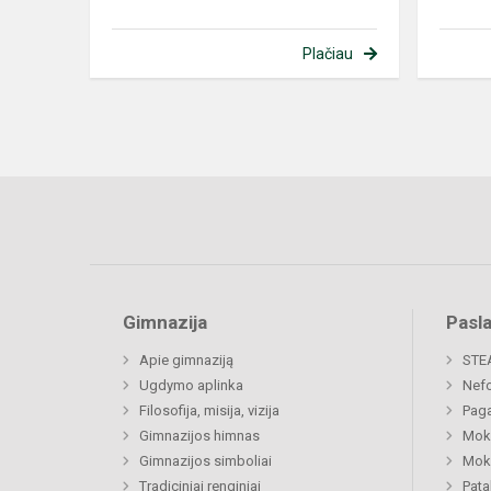
Plačiau
Gimnazija
Pasl
Apie gimnaziją
STE
Ugdymo aplinka
Nefo
Filosofija, misija, vizija
Paga
Gimnazijos himnas
Moki
Gimnazijos simboliai
Moki
Tradiciniai renginiai
Pat