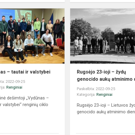
Vydūnas
–
tautai
ir
valstybei
s – tautai ir valstybei
Rugsėjo 23-ioji – žydų
genocido aukų atminimo 
ta: 2022-09-25
ija:
Renginiai
Paskelbta: 2022-09-25
Kategorija:
Renginiai
ejinė dešimtoji „Vydūnas –
ir valstybei“ renginių ciklo
Rugsėjo 23-ioji – Lietuvos žy
genocido aukų atminimo die