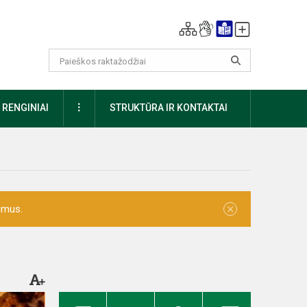
DAUGIAU
RENGINIAI
STRUKTŪRA IR KONTAKTAI
×
imus.