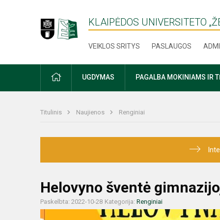
KLAIPĖDOS UNIVERSITETO „
VEIKLOS SRITYS
PASLAUGOS
ADMI
PRADŽIA
UGDYMAS
PAGALBA MOKINIAMS IR 
Titulinis
Naujienos
Renginiai
Int
Helovyno šventė gimnazijo
Paskelbta: 2022-10-28
Kategorija:
Renginiai