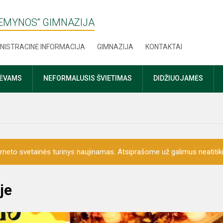
ŽEMYNOS“ GIMNAZIJA
NISTRACINĖ INFORMACIJA
GIMNAZIJA
KONTAKTAI
TĖVAMS
NEFORMALUSIS ŠVIETIMAS
DIDŽIUOJAMĖS
erneto svetainės turinys naujinamas. Atsiprašome už galimus neatitik
je