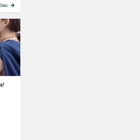
čiau
Pažink
savo
gimtąjį
miestą!
ą!