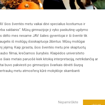
AV šios šventės metu vaikai dėvi specialius kostiumus ir
ba saldainis“. Mūsų gimnazijoje ji vyko paskutinę ugdymo
Vis dėlto mes nesame JAV šalies gyventojai ir ši šventė tik
Daugelis iš moliūgų išsiskaptuoja žibintus. Mūsų moliūgai
nį įėjimą. Kaip įprasta, šios šventės metu prie skaptuotų
iaubo filmai, krečiamos šunybės. Klaipėdos universiteto
iais metais paruošė kiek kitokią interpretaciją, netrikdančią ar
ai buvo pakviesti po gimnazijos švarkais dėvėti šiurpą
ų pertraukų metu atmosferą kūrė mokykloje skambanti
Nepamirškite