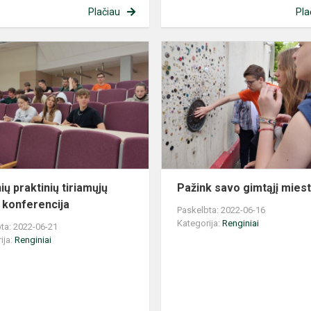
Plačiau
Pla
Mokinių
praktinių
tiriamųjų
darbų
konferencija
ių praktinių tiriamųjų
Pažink savo gimtąjį miest
 konferencija
Paskelbta: 2022-06-16
Kategorija:
Renginiai
ta: 2022-06-21
ija:
Renginiai