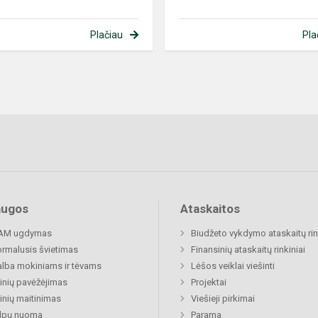
Plačiau
Pla
augos
Ataskaitos
AM ugdymas
Biudžeto vykdymo ataskaitų rin
rmalusis švietimas
Finansinių ataskaitų rinkiniai
lba mokiniams ir tėvams
Lėšos veiklai viešinti
nių pavėžėjimas
Projektai
nių maitinimas
Viešieji pirkimai
alpų nuoma
Parama