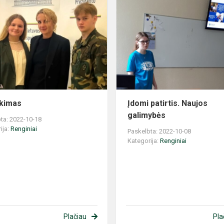
Susitikimas
ikimas
Įdomi patirtis. Naujos
galimybės
ta: 2022-10-18
ija:
Renginiai
Paskelbta: 2022-10-08
Kategorija:
Renginiai
Plačiau
Pla