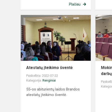
Plačiau
Atestatų
įteikimo
šventė
Atestatų įteikimo šventė
Mokin
darbų
Paskelbta: 2022-07-22
Kategorija:
Renginiai
Paskelb
Kategor
55-os abiturientų laidos Brandos
atestatų įteikimo šventė.