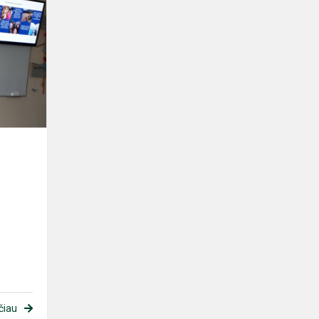
Įdomi
patirtis.
Naujos
galimybės
čiau