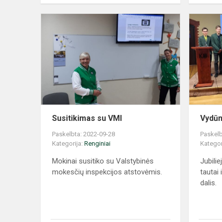
Susitikimas
su
VMI
Susitikimas su VMI
Vydūna
Paskelbta: 2022-09-28
Paskelb
Kategorija:
Renginiai
Kategor
Mokinai susitiko su Valstybinės
Jubili
mokesčių inspekcijos atstovėmis.
tautai 
dalis.