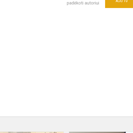
10
AČIŪ
padėkoti autoriui