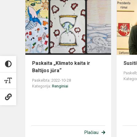
Paskaita
„Klimato
kaita
ir
Baltijos
jūra“
Paskaita „Klimato kaita ir
Susit
Baltijos jūra“
Paskelb
Kategor
Paskelbta: 2022-10-28
Kategorija:
Renginiai
Plačiau